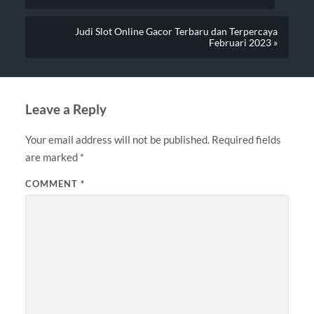
Judi Slot Online Gacor Terbaru dan Terpercaya
Februari 2023 »
Leave a Reply
Your email address will not be published.
Required fields
are marked
*
COMMENT
*