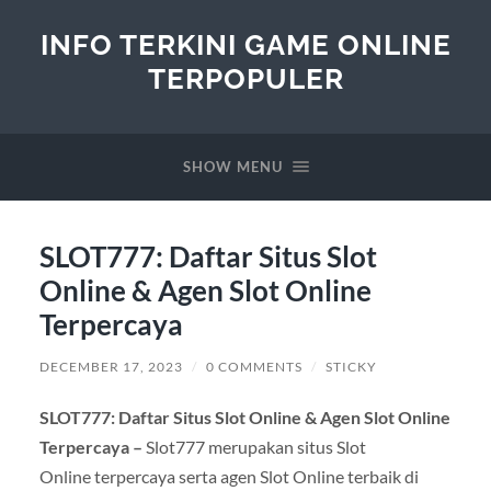
INFO TERKINI GAME ONLINE
TERPOPULER
SHOW MENU
SLOT777: Daftar Situs Slot
Online & Agen Slot Online
Terpercaya
DECEMBER 17, 2023
/
0 COMMENTS
/
STICKY
SLOT777: Daftar Situs Slot Online & Agen Slot Online
Terpercaya –
Slot777 merupakan situs Slot
Online terpercaya serta agen Slot Online terbaik di