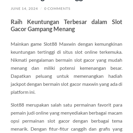
JUNE 14, 2024
/
0 COMMENTS
Raih Keuntungan Terbesar dalam Slot
Gacor Gampang Menang
Mainkan game Slot88 Maxwin dengan kemungkinan
keuntungan tertinggi di situs slot online terkemuka.
Nikmati pengalaman bermain slot gacor yang mudah
menang dan miliki potensi kemenangan besar.
Dapatkan peluang untuk memenangkan hadiah
jackpot dengan bermain slot gacor maxwin yang ada di
platform ini.
Slot88 merupakan salah satu permainan favorit para
pemain judi online yang menyediakan berbagai macam
opsi permainan slot gacor dengan berbagai tema
menarik. Dengan fitur-fitur canggih dan grafis yang