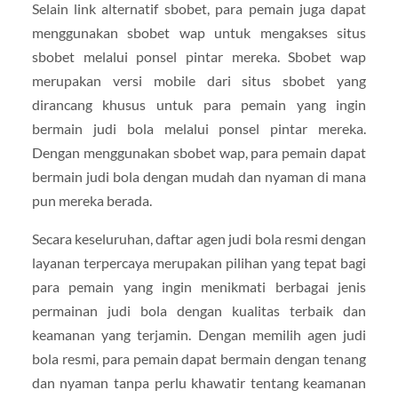
Selain link alternatif sbobet, para pemain juga dapat
menggunakan sbobet wap untuk mengakses situs
sbobet melalui ponsel pintar mereka. Sbobet wap
merupakan versi mobile dari situs sbobet yang
dirancang khusus untuk para pemain yang ingin
bermain judi bola melalui ponsel pintar mereka.
Dengan menggunakan sbobet wap, para pemain dapat
bermain judi bola dengan mudah dan nyaman di mana
pun mereka berada.
Secara keseluruhan, daftar agen judi bola resmi dengan
layanan terpercaya merupakan pilihan yang tepat bagi
para pemain yang ingin menikmati berbagai jenis
permainan judi bola dengan kualitas terbaik dan
keamanan yang terjamin. Dengan memilih agen judi
bola resmi, para pemain dapat bermain dengan tenang
dan nyaman tanpa perlu khawatir tentang keamanan