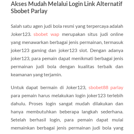
Akses Mudah Melalui Login Link Alternatif
Sbobet Parlay
Salah satu agen judi bola resmi yang terpercaya adalah
Joker123.
sbobet wap
merupakan situs judi online
yang menawarkan berbagai jenis permainan, termasuk
joker123 gaming dan joker123 slot. Dengan adanya
joker123, para pemain dapat menikmati berbagai jenis
permainan judi bola dengan kualitas terbaik dan
keamanan yang terjamin.
Untuk dapat bermain di Joker123,
sbobet88 parlay
para pemain harus melakukan login joker123 terlebih
dahulu. Proses login sangat mudah dilakukan dan
hanya membutuhkan beberapa langkah sederhana.
Setelah berhasil login, para pemain dapat mulai
memainkan berbagai jenis permainan judi bola yang