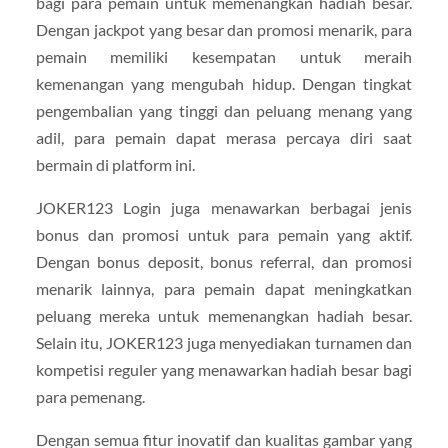
bagi para pemain untuk memenangkan hadiah besar.
Dengan jackpot yang besar dan promosi menarik, para
pemain memiliki kesempatan untuk meraih
kemenangan yang mengubah hidup. Dengan tingkat
pengembalian yang tinggi dan peluang menang yang
adil, para pemain dapat merasa percaya diri saat
bermain di platform ini.
JOKER123 Login juga menawarkan berbagai jenis
bonus dan promosi untuk para pemain yang aktif.
Dengan bonus deposit, bonus referral, dan promosi
menarik lainnya, para pemain dapat meningkatkan
peluang mereka untuk memenangkan hadiah besar.
Selain itu, JOKER123 juga menyediakan turnamen dan
kompetisi reguler yang menawarkan hadiah besar bagi
para pemenang.
Dengan semua fitur inovatif dan kualitas gambar yang