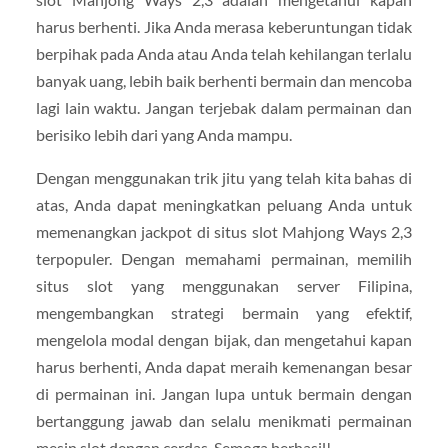
harus berhenti. Jika Anda merasa keberuntungan tidak
berpihak pada Anda atau Anda telah kehilangan terlalu
banyak uang, lebih baik berhenti bermain dan mencoba
lagi lain waktu. Jangan terjebak dalam permainan dan
berisiko lebih dari yang Anda mampu.
Dengan menggunakan trik jitu yang telah kita bahas di
atas, Anda dapat meningkatkan peluang Anda untuk
memenangkan jackpot di situs slot Mahjong Ways 2,3
terpopuler. Dengan memahami permainan, memilih
situs slot yang menggunakan server Filipina,
mengembangkan strategi bermain yang efektif,
mengelola modal dengan bijak, dan mengetahui kapan
harus berhenti, Anda dapat meraih kemenangan besar
di permainan ini. Jangan lupa untuk bermain dengan
bertanggung jawab dan selalu menikmati permainan
mesin slot dengan cerdas. Semoga berhasil!