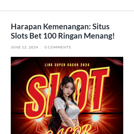
Harapan Kemenangan: Situs
Slots Bet 100 Ringan Menang!
JUNE 12, 2024
/
0 COMMENTS