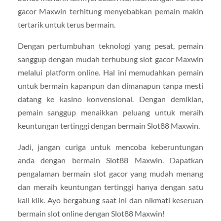
gacor Maxwin terhitung menyebabkan pemain makin
tertarik untuk terus bermain.
Dengan pertumbuhan teknologi yang pesat, pemain
sanggup dengan mudah terhubung slot gacor Maxwin
melalui platform online. Hal ini memudahkan pemain
untuk bermain kapanpun dan dimanapun tanpa mesti
datang ke kasino konvensional. Dengan demikian,
pemain sanggup menaikkan peluang untuk meraih
keuntungan tertinggi dengan bermain Slot88 Maxwin.
Jadi, jangan curiga untuk mencoba keberuntungan
anda dengan bermain Slot88 Maxwin. Dapatkan
pengalaman bermain slot gacor yang mudah menang
dan meraih keuntungan tertinggi hanya dengan satu
kali klik. Ayo bergabung saat ini dan nikmati keseruan
bermain slot online dengan Slot88 Maxwin!