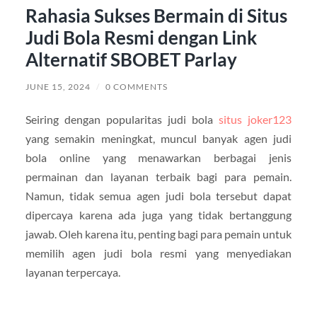
Rahasia Sukses Bermain di Situs
Judi Bola Resmi dengan Link
Alternatif SBOBET Parlay
JUNE 15, 2024
/
0 COMMENTS
Seiring dengan popularitas judi bola
situs joker123
yang semakin meningkat, muncul banyak agen judi
bola online yang menawarkan berbagai jenis
permainan dan layanan terbaik bagi para pemain.
Namun, tidak semua agen judi bola tersebut dapat
dipercaya karena ada juga yang tidak bertanggung
jawab. Oleh karena itu, penting bagi para pemain untuk
memilih agen judi bola resmi yang menyediakan
layanan terpercaya.