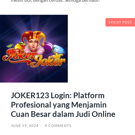
STICKY POST
JOKER123 Login: Platform
Profesional yang Menjamin
Cuan Besar dalam Judi Online
JUNE 19, 2024
/
0 COMMENTS