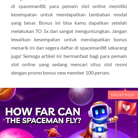
di spaceman88, para pemain slot online memiliki
kesempatan untuk mendapatkan tambahan modal
yang besar. Bonus ini bisa kamu dapatkan setelah
melakukan TO 5x dan sangat menguntungkan. Jangan
lewatkan kesempatan untuk mendapatkan bonus
menarik ini dan segera daftar di spaceman88 sekarang
juga! Semoga artikel ini bermanfaat bagi para pemain
slot online yang sedang mencari situs slot resmi
dengan promo bonus new member 100 persen.
STICKY POST