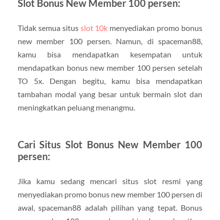
Slot Bonus New Member 100 persen:
Tidak semua situs
slot 10k
menyediakan promo bonus
new member 100 persen. Namun, di spaceman88,
kamu bisa mendapatkan kesempatan untuk
mendapatkan bonus new member 100 persen setelah
TO 5x. Dengan begitu, kamu bisa mendapatkan
tambahan modal yang besar untuk bermain slot dan
meningkatkan peluang menangmu.
Cari Situs Slot Bonus New Member 100
persen:
Jika kamu sedang mencari situs slot resmi yang
menyediakan promo bonus new member 100 persen di
awal, spaceman88 adalah pilihan yang tepat. Bonus