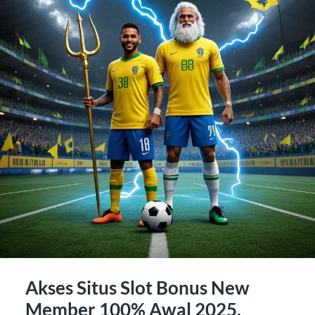
Akses Situs Slot Bonus New
Member 100% Awal 2025,