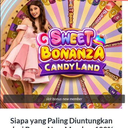
slot bonus new member
Siapa yang Paling Diuntungkan