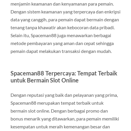
menjamin keamanan dan kenyamanan para pemain.
Dengan sistem keamanan yang terpercaya dan enkripsi
data yang canggih, para pemain dapat bermain dengan
tenang tanpa khawatir akan kebocoran data pribadi.
Selain itu, Spaceman88 juga menawarkan berbagai
metode pembayaran yang aman dan cepat sehingga
pemain dapat melakukan transaksi dengan mudah.
Spaceman88 Terpercaya: Tempat Terbaik
untuk Bermain Slot Online
Dengan reputasi yang baik dan pelayanan yang prima,
Spaceman88 merupakan tempat terbaik untuk
bermain slot online. Dengan berbagai promo dan
bonus menarik yang ditawarkan, para pemain memiliki
kesempatan untuk meraih kemenangan besar dan