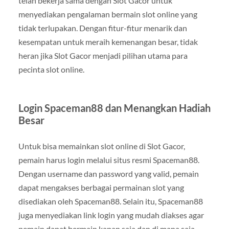
telah bekerja sama dengan Slot Gacor untuk
menyediakan pengalaman bermain slot online yang
tidak terlupakan. Dengan fitur-fitur menarik dan
kesempatan untuk meraih kemenangan besar, tidak
heran jika Slot Gacor menjadi pilihan utama para
pecinta slot online.
Login Spaceman88 dan Menangkan Hadiah
Besar
Untuk bisa memainkan slot online di Slot Gacor,
pemain harus login melalui situs resmi Spaceman88.
Dengan username dan password yang valid, pemain
dapat mengakses berbagai permainan slot yang
disediakan oleh Spaceman88. Selain itu, Spaceman88
juga menyediakan link login yang mudah diakses agar
pemain dapat bermain kapan saja dan di mana saja.