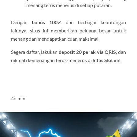
menang terus menerus di setiap putaran.
Dengan
bonus 100%
dan berbagai keuntungan
lainnya, situs ini memberikan peluang besar untuk
menang dan mendapatkan cuan maksimal.
Segera daftar, lakukan
deposit 20 perak via QRIS
, dan
nikmati kemenangan terus-menerus di
Situs Slot
ini!
4o mini