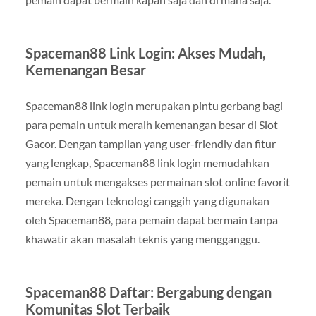
Spaceman88 Link Login: Akses Mudah,
Kemenangan Besar
Spaceman88 link login merupakan pintu gerbang bagi
para pemain untuk meraih kemenangan besar di Slot
Gacor. Dengan tampilan yang user-friendly dan fitur
yang lengkap, Spaceman88 link login memudahkan
pemain untuk mengakses permainan slot online favorit
mereka. Dengan teknologi canggih yang digunakan
oleh Spaceman88, para pemain dapat bermain tanpa
khawatir akan masalah teknis yang mengganggu.
Spaceman88 Daftar: Bergabung dengan
Komunitas Slot Terbaik