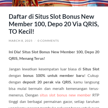
Daftar di Situs Slot Bonus New
Member 100, Depo 20 Via QRIS,
TO Kecil!
MARCH 8, 2025
/
0 COMMENTS
Ini Dia! Situs Slot Bonus New Member 100, Depo 20
QRIS, Menang Terus!
Jangan lewatkan kesempatan luar biasa di
Situs Slot
dengan
bonus 100% untuk member baru
! Cukup
dengan
deposit 20 perak via QRIS
, kamu langsung
bisa mulai bermain dan meraih kemenangan terus-
menerus. Dengan
situs slot bonus new member
RTP
tinggi dan berbagai permainan gacor, setiap taruhan
yang kamu pasang membuka peluang besar untuk cuan