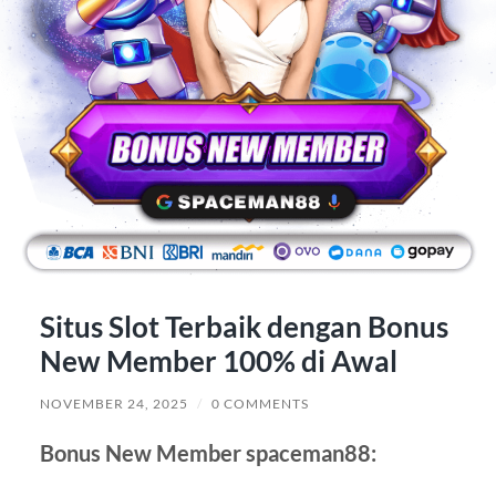
Situs Slot Terbaik dengan Bonus
New Member 100% di Awal
NOVEMBER 24, 2025
/
0 COMMENTS
Bonus New Member spaceman88: