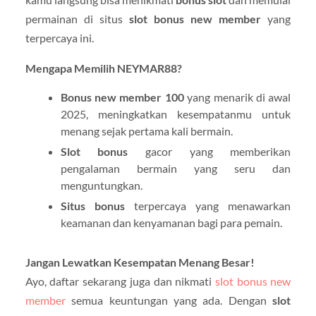
permainan di situs
slot bonus new member
yang
terpercaya ini.
Mengapa Memilih NEYMAR88?
Bonus new member 100
yang menarik di awal
2025, meningkatkan kesempatanmu untuk
menang sejak pertama kali bermain.
Slot bonus
gacor yang memberikan
pengalaman bermain yang seru dan
menguntungkan.
Situs bonus
terpercaya yang menawarkan
keamanan dan kenyamanan bagi para pemain.
Jangan Lewatkan Kesempatan Menang Besar!
Ayo, daftar sekarang juga dan nikmati
slot bonus new
member
semua keuntungan yang ada. Dengan
slot