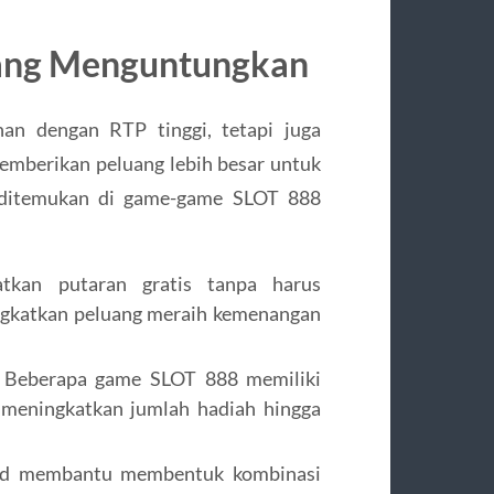
yang Menguntungkan
n dengan RTP tinggi, tetapi juga
memberikan peluang lebih besar untuk
a ditemukan di game-game SLOT 888
kan putaran gratis tanpa harus
gkatkan peluang meraih kemenangan
Beberapa game SLOT 888 memiliki
 meningkatkan jumlah hadiah hingga
d membantu membentuk kombinasi