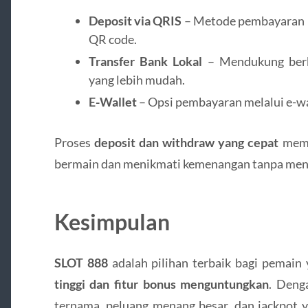
Deposit via QRIS
– Metode pembayaran p
QR code.
Transfer Bank Lokal
– Mendukung berb
yang lebih mudah.
E-Wallet
– Opsi pembayaran melalui e-w
Proses
deposit dan withdraw yang cepat
mema
bermain dan menikmati kemenangan tanpa men
Kesimpulan
SLOT 888
adalah pilihan terbaik bagi pemain
tinggi dan fitur bonus menguntungkan
. Deng
ternama, peluang menang besar, dan jackpot 