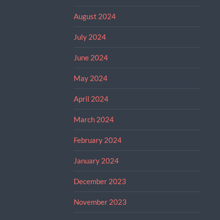
August 2024
July 2024
June 2024
May 2024
April 2024
March 2024
February 2024
January 2024
December 2023
November 2023