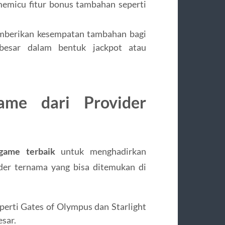
emicu fitur bonus tambahan seperti
berikan kesempatan tambahan bagi
besar dalam bentuk jackpot atau
ame dari Provider
game terbaik
untuk menghadirkan
ider ternama yang bisa ditemukan di
perti Gates of Olympus dan Starlight
esar.