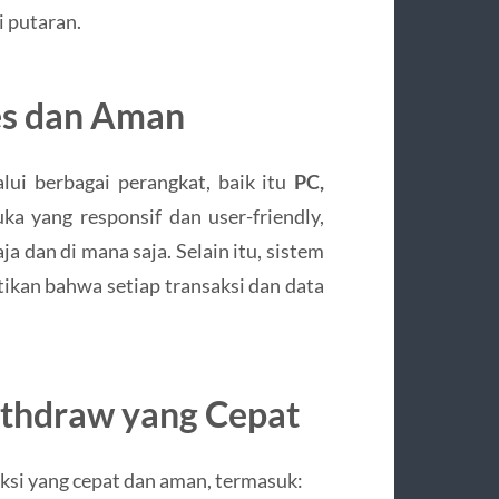
 putaran.
es dan Aman
ui berbagai perangkat, baik itu
PC,
ka yang responsif dan user-friendly,
a dan di mana saja. Selain itu, sistem
kan bahwa setiap transaksi dan data
ithdraw yang Cepat
si yang cepat dan aman, termasuk: