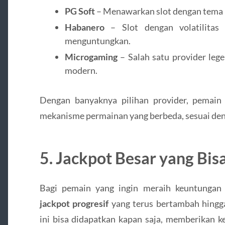
PG Soft
– Menawarkan slot dengan tema me
Habanero
– Slot dengan volatilitas 
menguntungkan.
Microgaming
– Salah satu provider lege
modern.
Dengan banyaknya pilihan provider, pemain
mekanisme permainan yang berbeda, sesuai den
5. Jackpot Besar yang Bi
Bagi pemain yang ingin meraih keuntungan
jackpot progresif
yang terus bertambah hingga
ini bisa didapatkan kapan saja, memberikan 