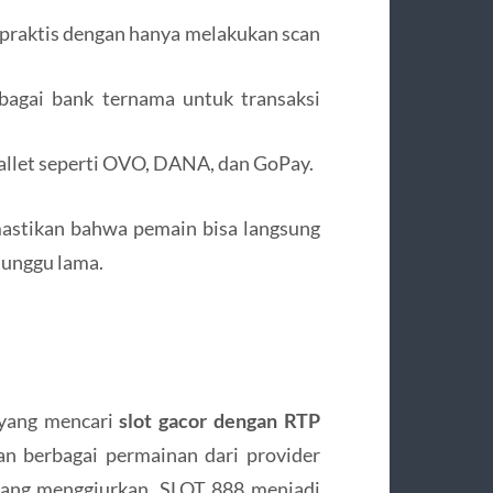
raktis dengan hanya melakukan scan
agai bank ternama untuk transaksi
allet seperti OVO, DANA, dan GoPay.
stikan bahwa pemain bisa langsung
unggu lama.
 yang mencari
slot gacor dengan RTP
an berbagai permainan dari provider
yang menggiurkan, SLOT 888 menjadi