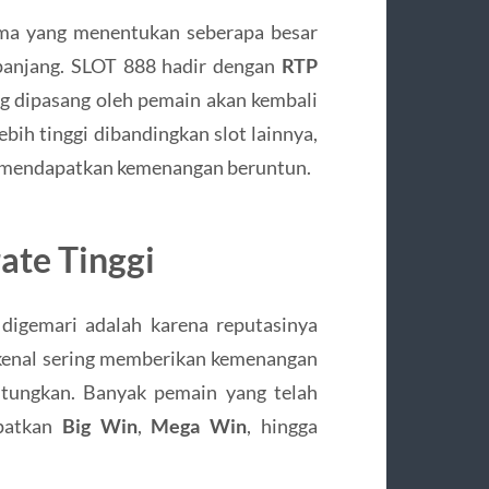
ma yang menentukan seberapa besar
panjang. SLOT 888 hadir dengan
RTP
ng dipasang oleh pemain akan kembali
ih tinggi dibandingkan slot lainnya,
k mendapatkan kemenangan beruntun.
ate Tinggi
digemari adalah karena reputasinya
kenal sering memberikan kemenangan
tungkan. Banyak pemain yang telah
apatkan
Big Win
,
Mega Win
, hingga