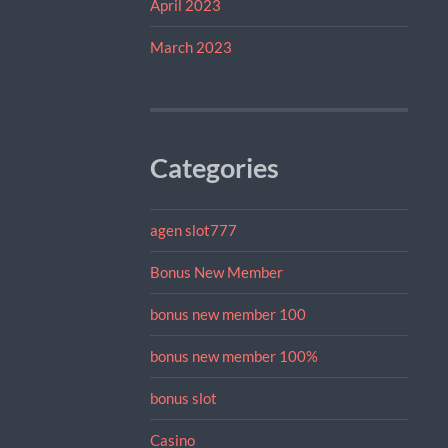
April 2023
March 2023
Categories
agen slot777
Bonus New Member
bonus new member 100
bonus new member 100%
bonus slot
Casino