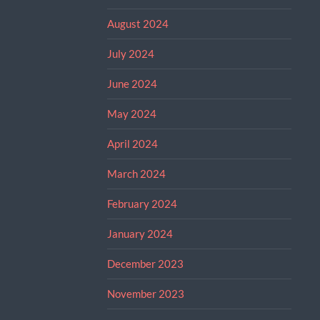
August 2024
July 2024
June 2024
May 2024
April 2024
March 2024
February 2024
January 2024
December 2023
November 2023