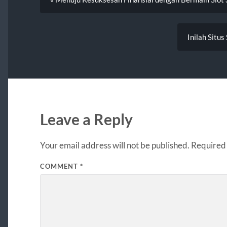
Inilah Situ
Leave a Reply
Your email address will not be published.
Required 
COMMENT
*