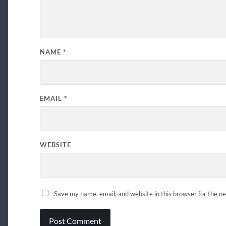
NAME
*
EMAIL
*
WEBSITE
Save my name, email, and website in this browser for the n