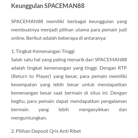
Keunggulan SPACEMAN88
SPACEMAN88 memiliki berbagai keunggulan yang
membuatnya menjadi pilihan utama para pemain judi
online. Berikut adalah beberapa di antaranya:
1. Tingkat Kemenangan Tinggi
Salah satu hal yang paling menarik dari SPACEMAN88
adalah tingkat kemenangan yang tinggi. Dengan RTP
(Return to Player) yang besar, para pemain memiliki
kesempatan yang lebih besar untuk mendapatkan
kemenangan besar saat bermain di situs ini. Dengan
begitu, para pemain dapat mendapatkan pengalaman
bermain yang lebih mengasyikkan dan
menguntungkan.
2. Pilihan Deposit Qris Anti Ribet