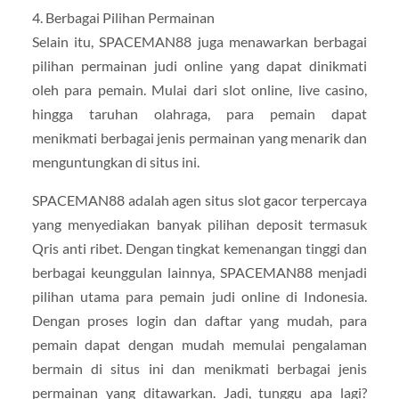
4. Berbagai Pilihan Permainan
Selain itu, SPACEMAN88 juga menawarkan berbagai
pilihan permainan judi online yang dapat dinikmati
oleh para pemain. Mulai dari slot online, live casino,
hingga taruhan olahraga, para pemain dapat
menikmati berbagai jenis permainan yang menarik dan
menguntungkan di situs ini.
SPACEMAN88 adalah agen situs slot gacor terpercaya
yang menyediakan banyak pilihan deposit termasuk
Qris anti ribet. Dengan tingkat kemenangan tinggi dan
berbagai keunggulan lainnya, SPACEMAN88 menjadi
pilihan utama para pemain judi online di Indonesia.
Dengan proses login dan daftar yang mudah, para
pemain dapat dengan mudah memulai pengalaman
bermain di situs ini dan menikmati berbagai jenis
permainan yang ditawarkan. Jadi, tunggu apa lagi?