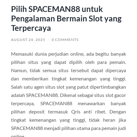
Pilih SPACEMAN88 untuk
Pengalaman Bermain Slot yang
Terpercaya
AUGUST 24, 2025
/
0 COMMENTS
Memasuki dunia perjudian online, ada begitu banyak
pilihan situs yang dapat dipilih oleh para pemain.
Namun, tidak semua situs tersebut dapat dipercaya
dan memberikan tingkat kemenangan yang tinggi.
Salah satu agen situs slot yang patut dipertimbangkan
adalah SPACEMAN88. Dikenal sebagai situs slot gacor
terpercaya, SPACEMAN88 menawarkan banyak
pilihan deposit termasuk Qris anti ribet. Dengan
tingkat kemenangan yang tinggi, tidak heran jika
SPACEMAN88 menjadi pilihan utama para pemain judi
online.