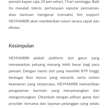
pemain kapan saja, 24 jam sehari, 7 hari seminggu. Baik
itu masalah teknis, pertanyaan seputar permainan,
atau bantuan mengenai transaksi, tim support
NEYMAR88 akan memberikan solusi secara cepat dan
efisien.
Kesimpulan
NEYMAR88 adalah platform slot gacor yang
menawarkan peluang menang lebih besar bagi para
pemain. Dengan mesin slot yang memiliki RTP tinggi,
berbagai fitur bonus yang menarik, serta sistem
keamanan yang terpercaya, NEYMAR88 memastikan
pengalaman bermain yang menyenangkan dan
menguntungkan. Ditambah dengan pilihan game dari
provider ternama dan layanan pelanggan yang selalu