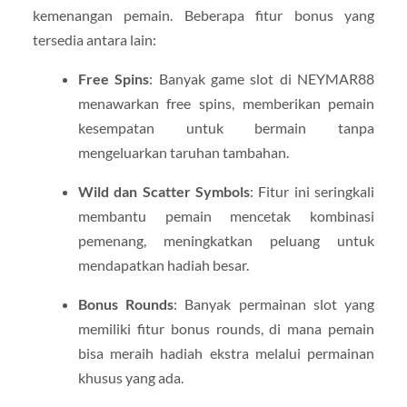
kemenangan pemain. Beberapa fitur bonus yang
tersedia antara lain:
Free Spins
: Banyak game slot di NEYMAR88
menawarkan free spins, memberikan pemain
kesempatan untuk bermain tanpa
mengeluarkan taruhan tambahan.
Wild dan Scatter Symbols
: Fitur ini seringkali
membantu pemain mencetak kombinasi
pemenang, meningkatkan peluang untuk
mendapatkan hadiah besar.
Bonus Rounds
: Banyak permainan slot yang
memiliki fitur bonus rounds, di mana pemain
bisa meraih hadiah ekstra melalui permainan
khusus yang ada.