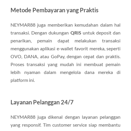
Metode Pembayaran yang Praktis
NEYMAR88 juga memberikan kemudahan dalam hal
transaksi. Dengan dukungan
QRIS
untuk deposit dan
penarikan, pemain dapat melakukan transaksi
menggunakan aplikasi e-wallet favorit mereka, seperti
OVO, DANA, atau GoPay, dengan cepat dan praktis.
Proses transaksi yang mudah ini membuat pemain
lebih nyaman dalam mengelola dana mereka di
platform ini.
Layanan Pelanggan 24/7
NEYMAR88 juga dikenal dengan layanan pelanggan
yang responsif. Tim customer service siap membantu