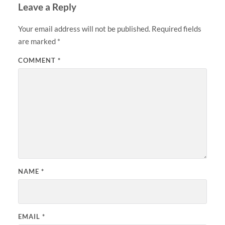
Leave a Reply
Your email address will not be published.
Required fields
are marked
*
COMMENT
*
NAME
*
EMAIL
*