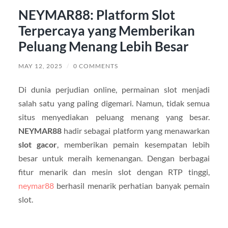
NEYMAR88: Platform Slot
Terpercaya yang Memberikan
Peluang Menang Lebih Besar
MAY 12, 2025
/
0 COMMENTS
Di dunia perjudian online, permainan slot menjadi
salah satu yang paling digemari. Namun, tidak semua
situs menyediakan peluang menang yang besar.
NEYMAR88
hadir sebagai platform yang menawarkan
slot gacor
, memberikan pemain kesempatan lebih
besar untuk meraih kemenangan. Dengan berbagai
fitur menarik dan mesin slot dengan RTP tinggi,
neymar88
berhasil menarik perhatian banyak pemain
slot.