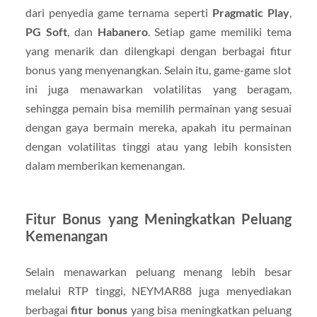
dari penyedia game ternama seperti
Pragmatic Play
,
PG Soft
, dan
Habanero
. Setiap game memiliki tema
yang menarik dan dilengkapi dengan berbagai fitur
bonus yang menyenangkan. Selain itu, game-game slot
ini juga menawarkan volatilitas yang beragam,
sehingga pemain bisa memilih permainan yang sesuai
dengan gaya bermain mereka, apakah itu permainan
dengan volatilitas tinggi atau yang lebih konsisten
dalam memberikan kemenangan.
Fitur Bonus yang Meningkatkan Peluang
Kemenangan
Selain menawarkan peluang menang lebih besar
melalui RTP tinggi, NEYMAR88 juga menyediakan
berbagai
fitur bonus
yang bisa meningkatkan peluang