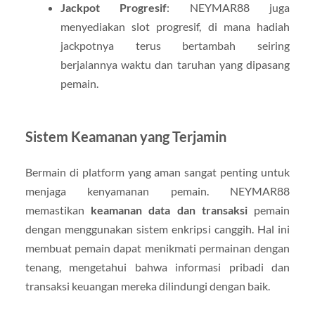
Jackpot Progresif
: NEYMAR88 juga
menyediakan slot progresif, di mana hadiah
jackpotnya terus bertambah seiring
berjalannya waktu dan taruhan yang dipasang
pemain.
Sistem Keamanan yang Terjamin
Bermain di platform yang aman sangat penting untuk
menjaga kenyamanan pemain. NEYMAR88
memastikan
keamanan data dan transaksi
pemain
dengan menggunakan sistem enkripsi canggih. Hal ini
membuat pemain dapat menikmati permainan dengan
tenang, mengetahui bahwa informasi pribadi dan
transaksi keuangan mereka dilindungi dengan baik.