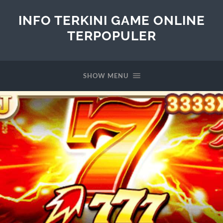
INFO TERKINI GAME ONLINE
TERPOPULER
SHOW MENU