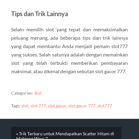
Tips dan Trik Lainnya
Selain memilih slot yang tepat dan memaksimalkan
peluang menang, ada beberapa tips dan trik lainnya
yang dapat membantu Anda menjadi pemain slot777
yang sukses. Salah satunya adalah dengan memainkan
slot yang telah terbukti memberikan pembayaran
maksimal, atau dikenal dengan sebutan slot gacor 777.
Categories:
Slot
Tags:
slot
,
slot 777
,
slot gacor
,
slot gacor 777
,
slot777
« Trik Terbaru untuk Mendapatkan Scatter Hitam di
Mahjong Ways 2