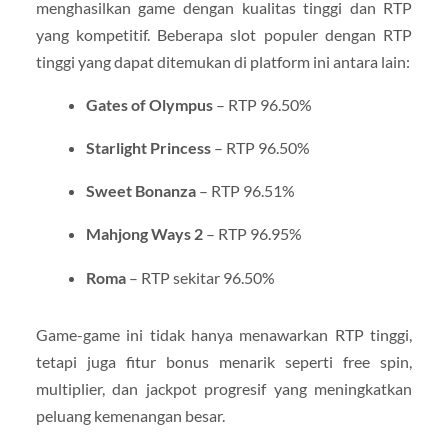
menghasilkan game dengan kualitas tinggi dan RTP
yang kompetitif. Beberapa slot populer dengan RTP
tinggi yang dapat ditemukan di platform ini antara lain:
Gates of Olympus
– RTP 96.50%
Starlight Princess
– RTP 96.50%
Sweet Bonanza
– RTP 96.51%
Mahjong Ways 2
– RTP 96.95%
Roma
– RTP sekitar 96.50%
Game-game ini tidak hanya menawarkan RTP tinggi,
tetapi juga fitur bonus menarik seperti free spin,
multiplier, dan jackpot progresif yang meningkatkan
peluang kemenangan besar.