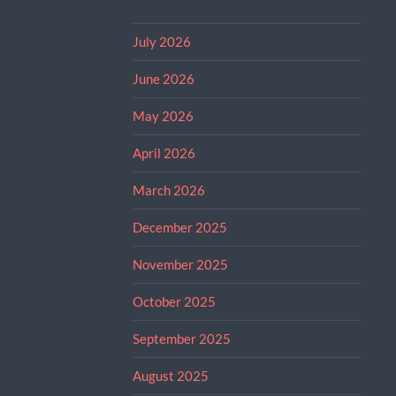
July 2026
June 2026
May 2026
April 2026
March 2026
December 2025
November 2025
October 2025
September 2025
August 2025