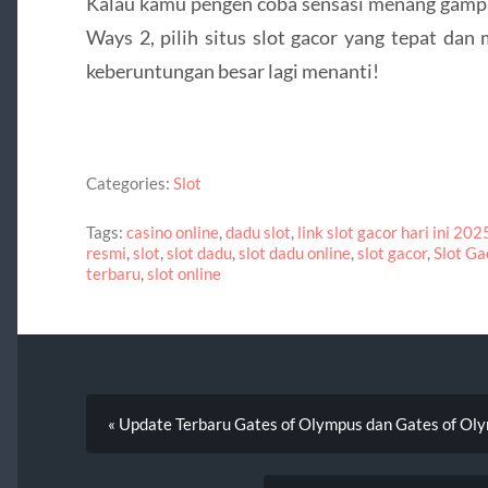
Kalau kamu pengen coba sensasi menang gampa
Ways 2, pilih situs slot gacor yang tepat dan
keberuntungan besar lagi menanti!
Categories:
Slot
Tags:
casino online
,
dadu slot
,
link slot gacor hari ini 202
resmi
,
slot
,
slot dadu
,
slot dadu online
,
slot gacor
,
Slot Ga
terbaru
,
slot online
« Update Terbaru Gates of Olympus dan Gates of O