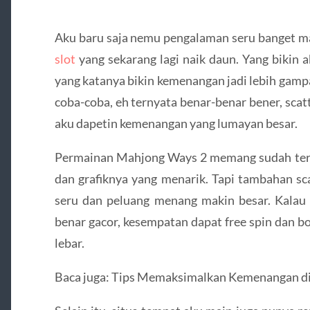
Aku baru saja nemu pengalaman seru banget m
slot
yang sekarang lagi naik daun. Yang bikin a
yang katanya bikin kemenangan jadi lebih gam
coba-coba, eh ternyata benar-benar bener, scat
aku dapetin kemenangan yang lumayan besar.
Permainan Mahjong Ways 2 memang sudah terk
dan grafiknya yang menarik. Tapi tambahan sca
seru dan peluang menang makin besar. Kalau 
benar gacor, kesempatan dapat free spin dan b
lebar.
Baca juga: Tips Memaksimalkan Kemenangan d