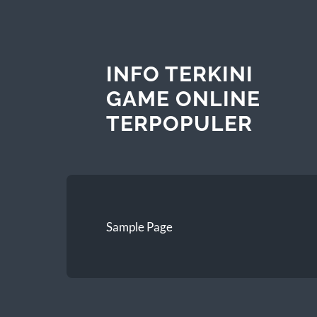
INFO TERKINI
GAME ONLINE
TERPOPULER
Sample Page