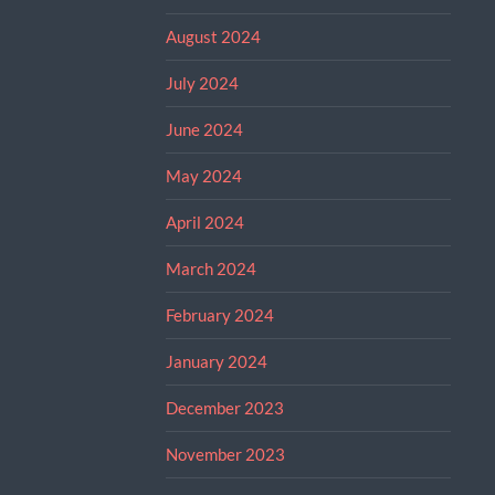
August 2024
July 2024
June 2024
May 2024
April 2024
March 2024
February 2024
January 2024
December 2023
November 2023