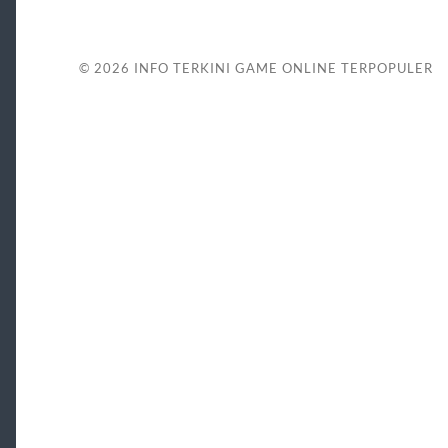
© 2026
INFO TERKINI GAME ONLINE TERPOPULER