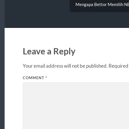
Mengapa Bettor Memilih N
Leave a Reply
Your email address will not be published.
Required 
COMMENT
*