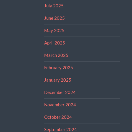
July 2025
June 2025
May 2025
April 2025
March 2025
February 2025
January 2025
December 2024
November 2024
October 2024
September 2024