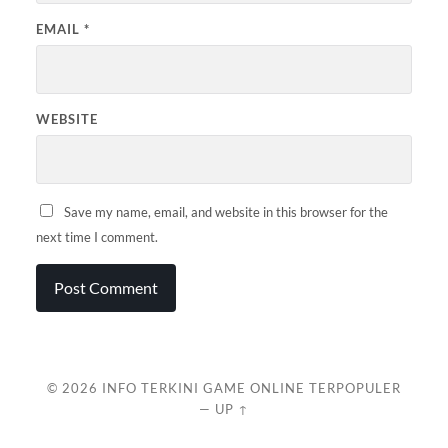
EMAIL
*
WEBSITE
Save my name, email, and website in this browser for the
next time I comment.
© 2026
INFO TERKINI GAME ONLINE TERPOPULER
—
UP ↑