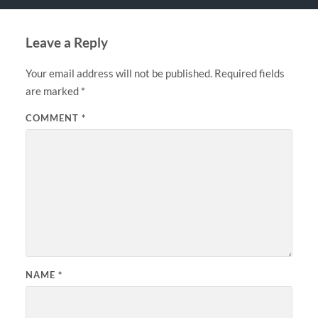
Leave a Reply
Your email address will not be published.
Required fields
are marked
*
COMMENT
*
NAME
*