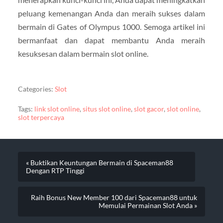
peluang kemenangan Anda dan meraih sukses dalam
bermain di Gates of Olympus 1000. Semoga artikel ini
bermanfaat dan dapat membantu Anda meraih
kesuksesan dalam bermain slot online.
Categories:
Slot
Tags:
link slot online
,
situs slot online
,
slot gacor
,
slot online
,
slot terpercaya
« Buktikan Keuntungan Bermain di Spaceman88
Dengan RTP Tinggi
Raih Bonus New Member 100 dari Spaceman88 untuk
Memulai Permainan Slot Anda »