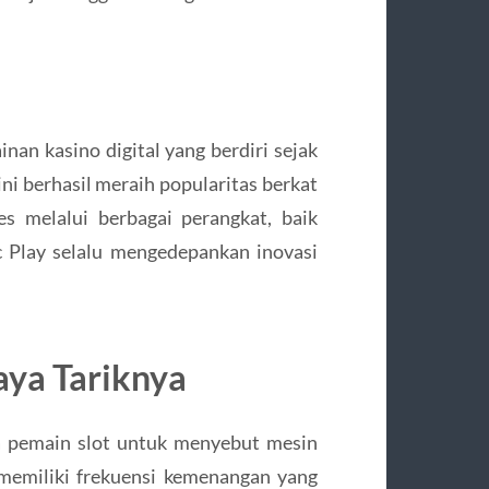
n kasino digital yang berdiri sejak
ni berhasil meraih popularitas berkat
s melalui berbagai perangkat, baik
c Play selalu mengedepankan inovasi
Daya Tariknya
ara pemain slot untuk menyebut mesin
 memiliki frekuensi kemenangan yang