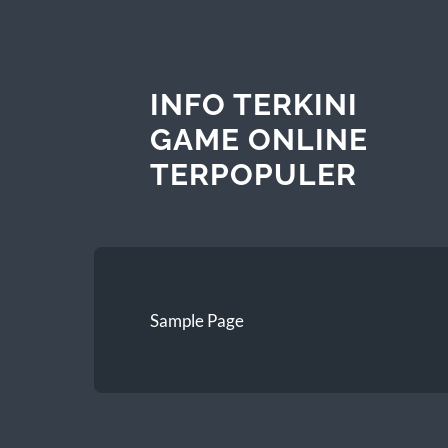
INFO TERKINI
GAME ONLINE
TERPOPULER
Sample Page