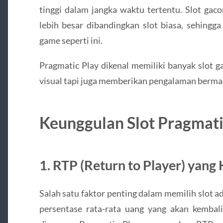
tinggi dalam jangka waktu tertentu. Slot ga
lebih besar dibandingkan slot biasa, sehing
game seperti ini.
Pragmatic Play dikenal memiliki banyak slot g
visual tapi juga memberikan pengalaman berma
Keunggulan Slot Pragmati
1. RTP (Return to Player) yang 
Salah satu faktor penting dalam memilih slot a
persentase rata-rata uang yang akan kembali