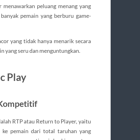
cor menawarkan peluang menang yang
ga banyak pemain yang berburu game-
acor yang tidak hanya menarik secara
in yang seru dan menguntungkan.
c Play
Kompetitif
dalah RTP atau Return to Player, yaitu
 ke pemain dari total taruhan yang