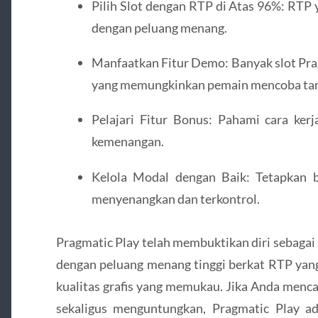
Pilih Slot dengan RTP di Atas 96%: RTP 
dengan peluang menang.
Manfaatkan Fitur Demo: Banyak slot Pr
yang memungkinkan pemain mencoba tanp
Pelajari Fitur Bonus: Pahami cara ker
kemenangan.
Kelola Modal dengan Baik: Tetapkan b
menyenangkan dan terkontrol.
Pragmatic Play telah membuktikan diri sebagai 
dengan peluang menang tinggi berkat RTP yang 
kualitas grafis yang memukau. Jika Anda menc
sekaligus menguntungkan, Pragmatic Play ada