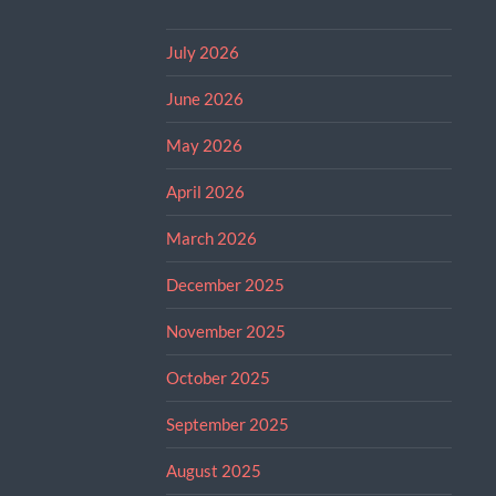
July 2026
June 2026
May 2026
April 2026
March 2026
December 2025
November 2025
October 2025
September 2025
August 2025