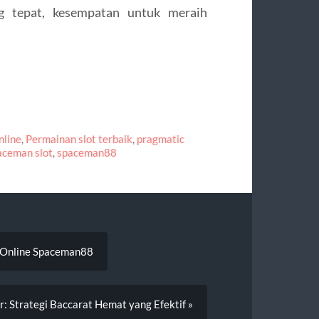
g tepat, kesempatan untuk meraih
nline
,
Permainan slot terbaik
,
pragmatic
aceman slot
,
spaceman88
t Online Spaceman88
r: Strategi Baccarat Hemat yang Efektif »