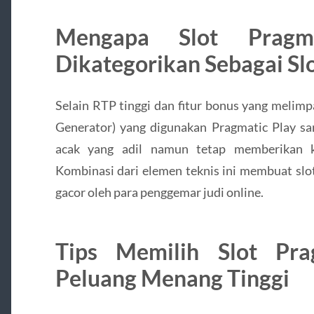
Mengapa Slot Pragma
Dikategorikan Sebagai Sl
Selain RTP tinggi dan fitur bonus yang meli
Generator) yang digunakan Pragmatic Play sa
acak yang adil namun tetap memberikan 
Kombinasi dari elemen teknis ini membuat slot
gacor oleh para penggemar judi online.
Tips Memilih Slot Pra
Peluang Menang Tinggi