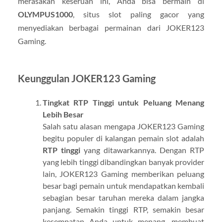
merasakan keseruan ini, Anda bisa bermain di
OLYMPUS1000
, situs slot paling gacor yang
menyediakan berbagai permainan dari JOKER123
Gaming.
Keunggulan JOKER123 Gaming
Tingkat RTP Tinggi untuk Peluang Menang
Lebih Besar
Salah satu alasan mengapa JOKER123 Gaming
begitu populer di kalangan pemain slot adalah
RTP tinggi
yang ditawarkannya. Dengan RTP
yang lebih tinggi dibandingkan banyak provider
lain, JOKER123 Gaming memberikan peluang
besar bagi pemain untuk mendapatkan kembali
sebagian besar taruhan mereka dalam jangka
panjang. Semakin tinggi RTP, semakin besar
kesempatan Anda untuk menang, membuat