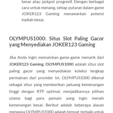
besar atau jackpot progresif. Dengan berbagai
cara untuk menang, setiap putaran dalam game
JOKER123 Gaming menawarkan potensi
hadiah besar.
OLYMPUS1000: Situs Slot Paling Gacor
yang Menyediakan JOKER123 Gaming
Jika Anda ingin memainkan game-game menarik dari
JOKER123 Gaming
,
OLYMPUS1000
adalah situs slot
paling gacor yang menyediakan koleksi lengkap
permainan dari provider ini. OLYMPUS1000 dikenal
sebagai situs yang memberikan peluang kemenangan
tinggi dengan RTP optimal, menjadikannya pilihan
utama bagi para pemain yang ingin meraih
kemenangan besar. Berikut adalah beberapa alasan
mengapa OLYMPUS1000 adalah tempat terbaik untuk