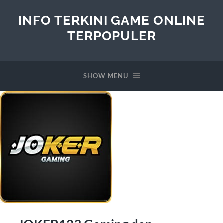
INFO TERKINI GAME ONLINE
TERPOPULER
SHOW MENU