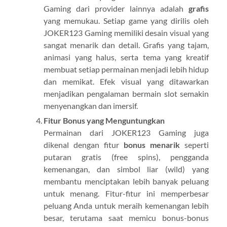
Gaming dari provider lainnya adalah
grafis
yang memukau. Setiap game yang dirilis oleh
JOKER123 Gaming memiliki desain visual yang
sangat menarik dan detail. Grafis yang tajam,
animasi yang halus, serta tema yang kreatif
membuat setiap permainan menjadi lebih hidup
dan memikat. Efek visual yang ditawarkan
menjadikan pengalaman bermain slot semakin
menyenangkan dan imersif.
Fitur Bonus yang Menguntungkan
Permainan dari JOKER123 Gaming juga
dikenal dengan fitur
bonus menarik
seperti
putaran gratis (free spins), pengganda
kemenangan, dan simbol liar (wild) yang
membantu menciptakan lebih banyak peluang
untuk menang. Fitur-fitur ini memperbesar
peluang Anda untuk meraih kemenangan lebih
besar, terutama saat memicu bonus-bonus