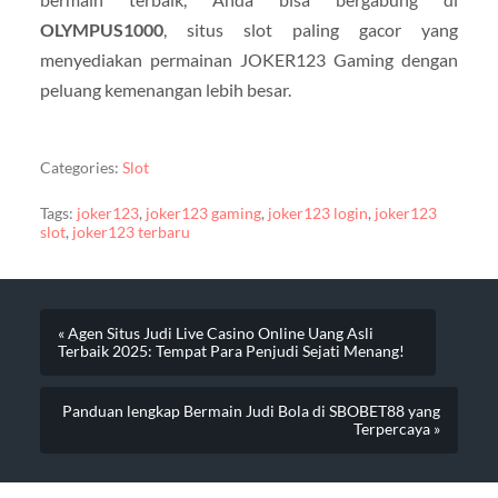
OLYMPUS1000
, situs slot paling gacor yang
menyediakan permainan JOKER123 Gaming dengan
peluang kemenangan lebih besar.
Categories:
Slot
Tags:
joker123
,
joker123 gaming
,
joker123 login
,
joker123
slot
,
joker123 terbaru
« Agen Situs Judi Live Casino Online Uang Asli
Terbaik 2025: Tempat Para Penjudi Sejati Menang!
Panduan lengkap Bermain Judi Bola di SBOBET88 yang
Terpercaya »