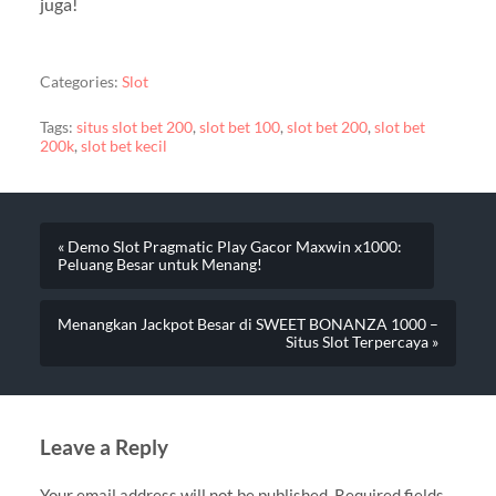
juga!
Categories:
Slot
Tags:
situs slot bet 200
,
slot bet 100
,
slot bet 200
,
slot bet
200k
,
slot bet kecil
« Demo Slot Pragmatic Play Gacor Maxwin x1000:
Peluang Besar untuk Menang!
Menangkan Jackpot Besar di SWEET BONANZA 1000 –
Situs Slot Terpercaya »
Leave a Reply
Your email address will not be published.
Required fields