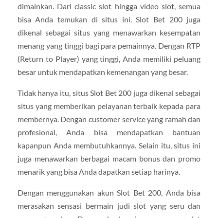
dimainkan. Dari classic slot hingga video slot, semua
bisa Anda temukan di situs ini. Slot Bet 200 juga
dikenal sebagai situs yang menawarkan kesempatan
menang yang tinggi bagi para pemainnya. Dengan RTP
(Return to Player) yang tinggi, Anda memiliki peluang
besar untuk mendapatkan kemenangan yang besar.
Tidak hanya itu, situs Slot Bet 200 juga dikenal sebagai
situs yang memberikan pelayanan terbaik kepada para
membernya. Dengan customer service yang ramah dan
profesional, Anda bisa mendapatkan bantuan
kapanpun Anda membutuhkannya. Selain itu, situs ini
juga menawarkan berbagai macam bonus dan promo
menarik yang bisa Anda dapatkan setiap harinya.
Dengan menggunakan akun Slot Bet 200, Anda bisa
merasakan sensasi bermain judi slot yang seru dan