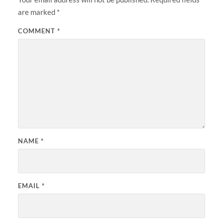
are marked
*
COMMENT
*
NAME
*
EMAIL
*