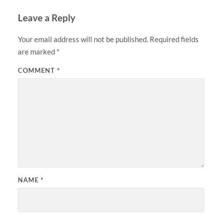
Leave a Reply
Your email address will not be published.
Required fields
are marked
*
COMMENT
*
NAME
*