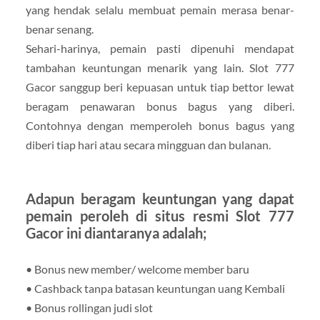
yang hendak selalu membuat pemain merasa benar-
benar senang.
Sehari-harinya, pemain pasti dipenuhi mendapat
tambahan keuntungan menarik yang lain. Slot 777
Gacor sanggup beri kepuasan untuk tiap bettor lewat
beragam penawaran bonus bagus yang diberi.
Contohnya dengan memperoleh bonus bagus yang
diberi tiap hari atau secara mingguan dan bulanan.
Adapun beragam keuntungan yang dapat
pemain peroleh di situs resmi Slot 777
Gacor ini diantaranya adalah;
• Bonus new member/ welcome member baru
• Cashback tanpa batasan keuntungan uang Kembali
• Bonus rollingan judi slot