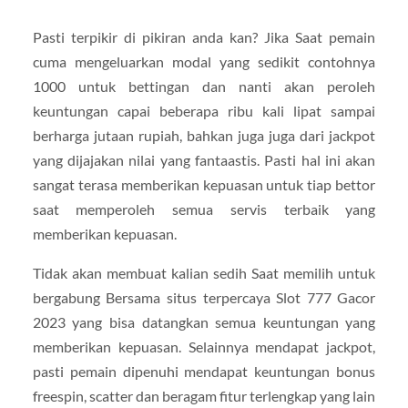
Pasti terpikir di pikiran anda kan? Jika Saat pemain
cuma mengeluarkan modal yang sedikit contohnya
1000 untuk bettingan dan nanti akan peroleh
keuntungan capai beberapa ribu kali lipat sampai
berharga jutaan rupiah, bahkan juga juga dari jackpot
yang dijajakan nilai yang fantaastis. Pasti hal ini akan
sangat terasa memberikan kepuasan untuk tiap bettor
saat memperoleh semua servis terbaik yang
memberikan kepuasan.
Tidak akan membuat kalian sedih Saat memilih untuk
bergabung Bersama situs terpercaya Slot 777 Gacor
2023 yang bisa datangkan semua keuntungan yang
memberikan kepuasan. Selainnya mendapat jackpot,
pasti pemain dipenuhi mendapat keuntungan bonus
freespin, scatter dan beragam fitur terlengkap yang lain