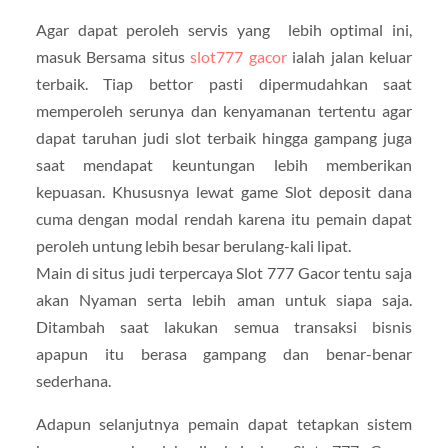
Agar dapat peroleh servis yang lebih optimal ini,
masuk Bersama situs
slot777 gacor
ialah jalan keluar
terbaik. Tiap bettor pasti dipermudahkan saat
memperoleh serunya dan kenyamanan tertentu agar
dapat taruhan judi slot terbaik hingga gampang juga
saat mendapat keuntungan lebih memberikan
kepuasan. Khususnya lewat game Slot deposit dana
cuma dengan modal rendah karena itu pemain dapat
peroleh untung lebih besar berulang-kali lipat.
Main di situs judi terpercaya Slot 777 Gacor tentu saja
akan Nyaman serta lebih aman untuk siapa saja.
Ditambah saat lakukan semua transaksi bisnis
apapun itu berasa gampang dan benar-benar
sederhana.
Adapun selanjutnya pemain dapat tetapkan sistem