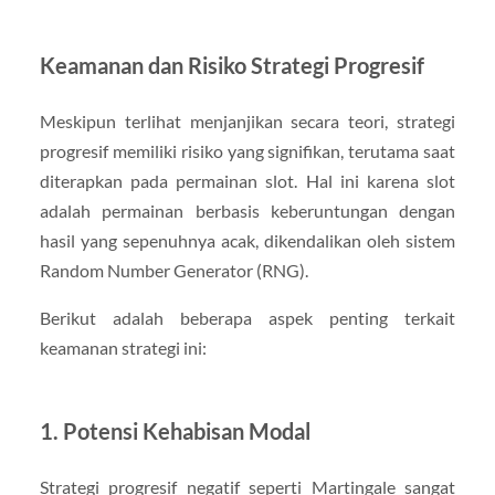
Keamanan dan Risiko Strategi Progresif
Meskipun terlihat menjanjikan secara teori, strategi
progresif memiliki risiko yang signifikan, terutama saat
diterapkan pada permainan slot. Hal ini karena slot
adalah permainan berbasis keberuntungan dengan
hasil yang sepenuhnya acak, dikendalikan oleh sistem
Random Number Generator (RNG).
Berikut adalah beberapa aspek penting terkait
keamanan strategi ini:
1. Potensi Kehabisan Modal
Strategi progresif negatif seperti Martingale sangat