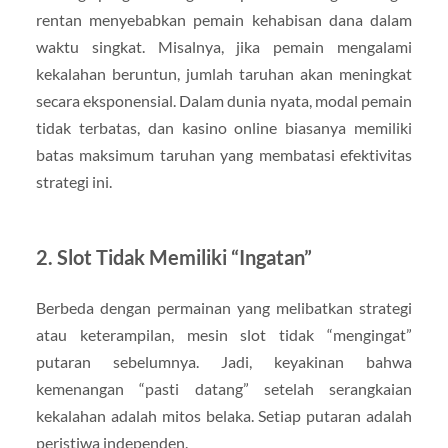
rentan menyebabkan pemain kehabisan dana dalam
waktu singkat. Misalnya, jika pemain mengalami
kekalahan beruntun, jumlah taruhan akan meningkat
secara eksponensial. Dalam dunia nyata, modal pemain
tidak terbatas, dan kasino online biasanya memiliki
batas maksimum taruhan yang membatasi efektivitas
strategi ini.
2. Slot Tidak Memiliki “Ingatan”
Berbeda dengan permainan yang melibatkan strategi
atau keterampilan, mesin slot tidak “mengingat”
putaran sebelumnya. Jadi, keyakinan bahwa
kemenangan “pasti datang” setelah serangkaian
kekalahan adalah mitos belaka. Setiap putaran adalah
peristiwa independen.