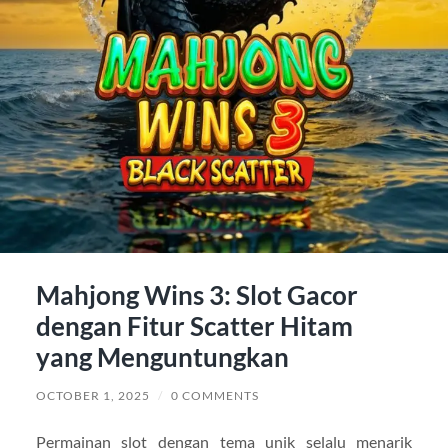
Mahjong Wins 3: Slot Gacor
dengan Fitur Scatter Hitam
yang Menguntungkan
OCTOBER 1, 2025
/
0 COMMENTS
Permainan slot dengan tema unik selalu menarik