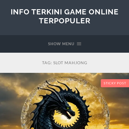
INFO TERKINI GAME ONLINE
TERPOPULER
SHOW MENU
TAG:
SLOT MAHJONG
STICKY POST