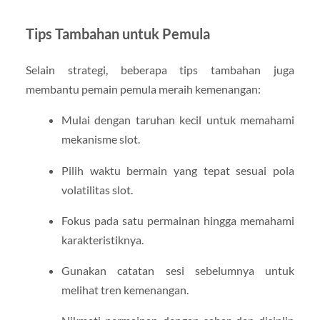
Tips Tambahan untuk Pemula
Selain strategi, beberapa tips tambahan juga
membantu pemain pemula meraih kemenangan:
Mulai dengan taruhan kecil untuk memahami
mekanisme slot.
Pilih waktu bermain yang tepat sesuai pola
volatilitas slot.
Fokus pada satu permainan hingga memahami
karakteristiknya.
Gunakan catatan sesi sebelumnya untuk
melihat tren kemenangan.