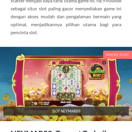
scatter menjadi daya tarik utama game ini. NEYMAR88
sebagai situs slot paling gacor menyediakan game ini
dengan akses mudah dan pengalaman bermain yang
optimal, menjadikannya pilihan utama bagi para
pencinta slot.
STICKY POST
SLOT NEYMAR88