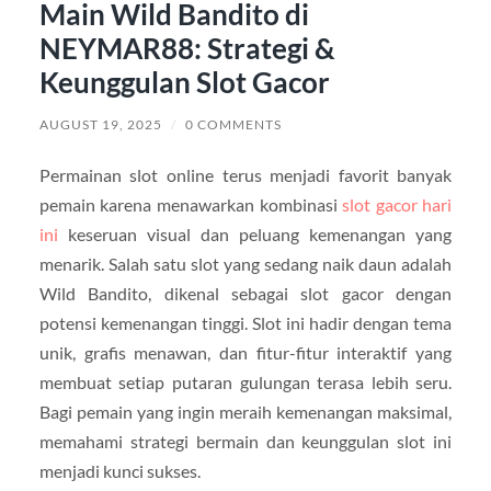
Main Wild Bandito di
NEYMAR88: Strategi &
Keunggulan Slot Gacor
AUGUST 19, 2025
/
0 COMMENTS
Permainan slot online terus menjadi favorit banyak
pemain karena menawarkan kombinasi
slot gacor hari
ini
keseruan visual dan peluang kemenangan yang
menarik. Salah satu slot yang sedang naik daun adalah
Wild Bandito, dikenal sebagai slot gacor dengan
potensi kemenangan tinggi. Slot ini hadir dengan tema
unik, grafis menawan, dan fitur-fitur interaktif yang
membuat setiap putaran gulungan terasa lebih seru.
Bagi pemain yang ingin meraih kemenangan maksimal,
memahami strategi bermain dan keunggulan slot ini
menjadi kunci sukses.