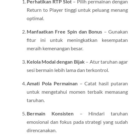
Perhatikan RTP Slot
– Pilih permainan dengan
Return to Player tinggi untuk peluang menang
optimal.
Manfaatkan Free Spin dan Bonus
– Gunakan
fitur ini untuk meningkatkan kesempatan
meraih kemenangan besar.
Kelola Modal dengan Bijak
– Atur taruhan agar
sesi bermain lebih lama dan terkontrol.
Amati Pola Permainan
– Catat hasil putaran
untuk mengetahui momen terbaik memasang
taruhan.
Bermain Konsisten
– Hindari taruhan
emosional dan fokus pada strategi yang sudah
direncanakan.