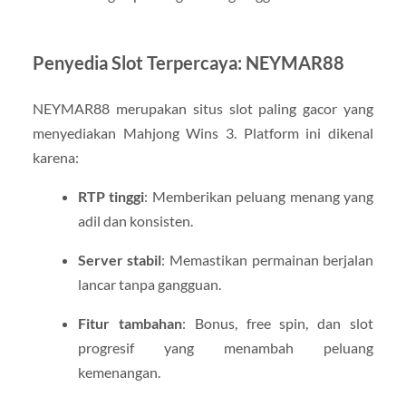
Penyedia Slot Terpercaya: NEYMAR88
NEYMAR88 merupakan situs slot paling gacor yang
menyediakan Mahjong Wins 3. Platform ini dikenal
karena:
RTP tinggi
: Memberikan peluang menang yang
adil dan konsisten.
Server stabil
: Memastikan permainan berjalan
lancar tanpa gangguan.
Fitur tambahan
: Bonus, free spin, dan slot
progresif yang menambah peluang
kemenangan.