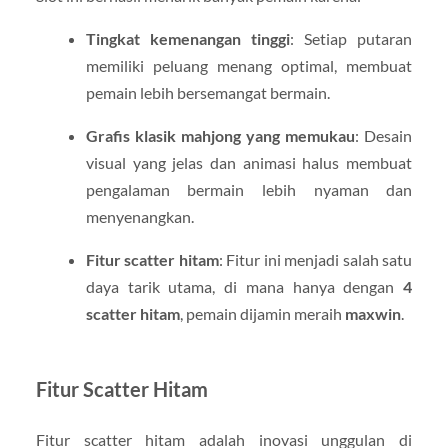
Tingkat kemenangan tinggi
: Setiap putaran
memiliki peluang menang optimal, membuat
pemain lebih bersemangat bermain.
Grafis klasik mahjong yang memukau
: Desain
visual yang jelas dan animasi halus membuat
pengalaman bermain lebih nyaman dan
menyenangkan.
Fitur scatter hitam
: Fitur ini menjadi salah satu
daya tarik utama, di mana hanya dengan
4
scatter hitam
, pemain dijamin meraih
maxwin
.
Fitur Scatter Hitam
Fitur scatter hitam adalah inovasi unggulan di