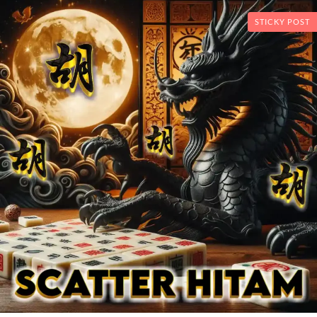
STICKY POST