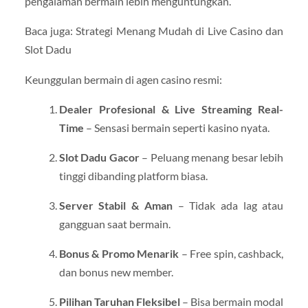
pengalaman bermain lebih menguntungkan.
Baca juga: Strategi Menang Mudah di Live Casino dan
Slot Dadu
Keunggulan bermain di agen casino resmi:
Dealer Profesional & Live Streaming Real-
Time
– Sensasi bermain seperti kasino nyata.
Slot Dadu Gacor
– Peluang menang besar lebih
tinggi dibanding platform biasa.
Server Stabil & Aman
– Tidak ada lag atau
gangguan saat bermain.
Bonus & Promo Menarik
– Free spin, cashback,
dan bonus new member.
Pilihan Taruhan Fleksibel
– Bisa bermain modal