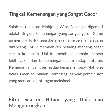
Tingkat Kemenangan yang Sangat Gacor
Salah satu alasan Mahjong Wins 3 sangat digemari
adalah tingkat kemenangan yang sangat gacor. Game
ini memiliki RTP tinggi dan mekanisme permainan yang
dirancang untuk memberikan peluang menang besar
secara konsisten. Hal ini membuat pemain merasa
lebih yakin dan bersemangat dalam setiap putaran.
Kemenangan yang sering dan besar membuat Mahjong
Wins 3 menjadi pilihan utama bagi banyak pemain slot
yang mencari keuntungan maksimal.
Fitur Scatter Hitam yang Unik dan
Menguntungkan