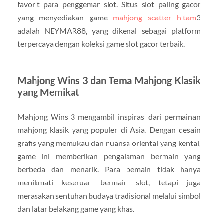
favorit para penggemar slot. Situs slot paling gacor
yang menyediakan game
mahjong scatter hitam
3
adalah NEYMAR88, yang dikenal sebagai platform
terpercaya dengan koleksi game slot gacor terbaik.
Mahjong Wins 3 dan Tema Mahjong Klasik
yang Memikat
Mahjong Wins 3 mengambil inspirasi dari permainan
mahjong klasik yang populer di Asia. Dengan desain
grafis yang memukau dan nuansa oriental yang kental,
game ini memberikan pengalaman bermain yang
berbeda dan menarik. Para pemain tidak hanya
menikmati keseruan bermain slot, tetapi juga
merasakan sentuhan budaya tradisional melalui simbol
dan latar belakang game yang khas.