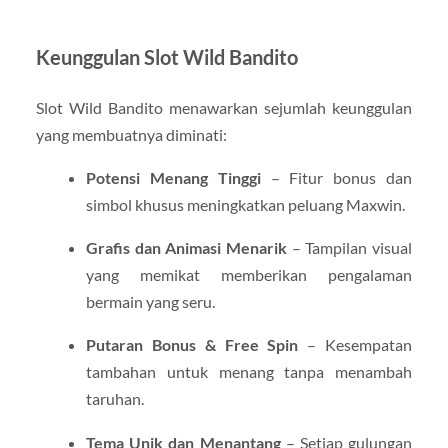
Keunggulan Slot Wild Bandito
Slot Wild Bandito menawarkan sejumlah keunggulan
yang membuatnya diminati:
Potensi Menang Tinggi
– Fitur bonus dan
simbol khusus meningkatkan peluang Maxwin.
Grafis dan Animasi Menarik
– Tampilan visual
yang memikat memberikan pengalaman
bermain yang seru.
Putaran Bonus & Free Spin
– Kesempatan
tambahan untuk menang tanpa menambah
taruhan.
Tema Unik dan Menantang
– Setiap gulungan