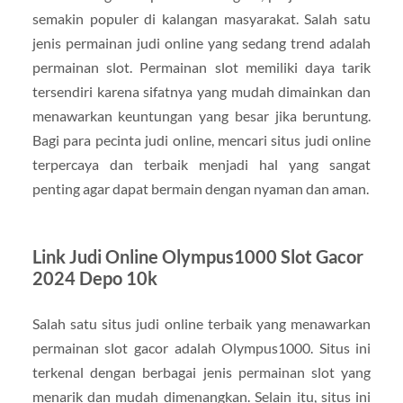
semakin populer di kalangan masyarakat. Salah satu
jenis permainan judi online yang sedang trend adalah
permainan slot. Permainan slot memiliki daya tarik
tersendiri karena sifatnya yang mudah dimainkan dan
menawarkan keuntungan yang besar jika beruntung.
Bagi para pecinta judi online, mencari situs judi online
terpercaya dan terbaik menjadi hal yang sangat
penting agar dapat bermain dengan nyaman dan aman.
Link Judi Online Olympus1000 Slot Gacor
2024 Depo 10k
Salah satu situs judi online terbaik yang menawarkan
permainan slot gacor adalah Olympus1000. Situs ini
terkenal dengan berbagai jenis permainan slot yang
menarik dan mudah dimenangkan. Selain itu, situs ini