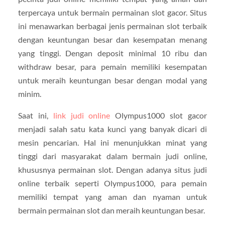
terpercaya untuk bermain permainan slot gacor. Situs
ini menawarkan berbagai jenis permainan slot terbaik
dengan keuntungan besar dan kesempatan menang
yang tinggi. Dengan deposit minimal 10 ribu dan
withdraw besar, para pemain memiliki kesempatan
untuk meraih keuntungan besar dengan modal yang
minim.
Saat ini,
link judi online
Olympus1000 slot gacor
menjadi salah satu kata kunci yang banyak dicari di
mesin pencarian. Hal ini menunjukkan minat yang
tinggi dari masyarakat dalam bermain judi online,
khususnya permainan slot. Dengan adanya situs judi
online terbaik seperti Olympus1000, para pemain
memiliki tempat yang aman dan nyaman untuk
bermain permainan slot dan meraih keuntungan besar.