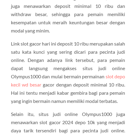
juga menawarkan deposit minimal 10 ribu dan
withdraw besar, sehingga para pemain memiliki
kesempatan untuk meraih keuntungan besar dengan
modal yang minim.
Link slot gacor hari ini deposit 10 ribu merupakan salah
satu kata kunci yang sering dicari para pecinta judi
online. Dengan adanya link tersebut, para pemain
dapat langsung mengakses situs judi online
Olympus1000 dan mulai bermain permainan
slot depo
kecil wd besar
gacor dengan deposit minimal 10 ribu.
Hal ini tentu menjadi kabar gembira bagi para pemain
yang ingin bermain namun memiliki modal terbatas.
Selain itu, situs judi online Olympus1000 juga
menawarkan slot gacor 2024 depo 10k yang menjadi
daya tarik tersendiri bagi para pecinta judi online.