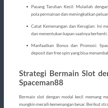
Pasang Taruhan Kecil: Mulailah deng
pola permainan dan meningkatkan peluan
Catat Kemenangan dan Kerugian: Ini m
dan menentukan kapan saatnya berhenti.
Manfaatkan Bonus dan Promosi: Spa
deposit dan free spin yang bisa menamba
Strategi Bermain Slot de
Spaceman88
Bermain slot dengan modal kecil memang men
mungkin meraih kemenangan besar. Berikut stra