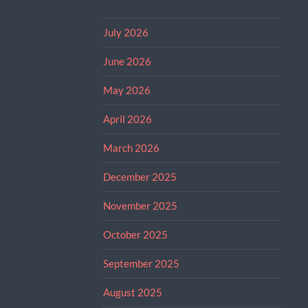
July 2026
June 2026
May 2026
April 2026
March 2026
December 2025
November 2025
October 2025
September 2025
August 2025