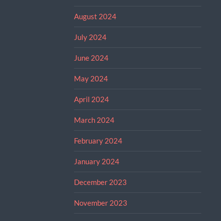
August 2024
July 2024
June 2024
May 2024
April 2024
March 2024
February 2024
January 2024
December 2023
November 2023