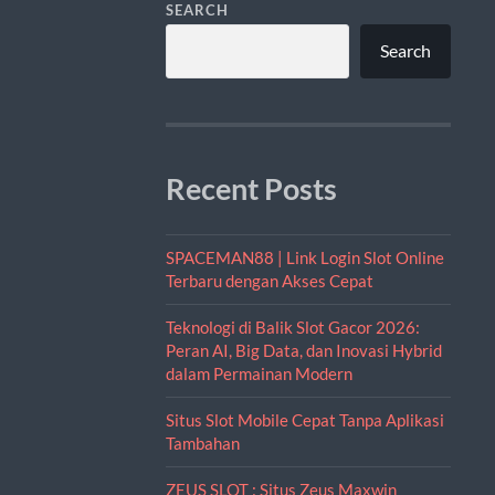
SEARCH
Search
Recent Posts
SPACEMAN88 | Link Login Slot Online
Terbaru dengan Akses Cepat
Teknologi di Balik Slot Gacor 2026:
Peran AI, Big Data, dan Inovasi Hybrid
dalam Permainan Modern
Situs Slot Mobile Cepat Tanpa Aplikasi
Tambahan
ZEUS SLOT : Situs Zeus Maxwin