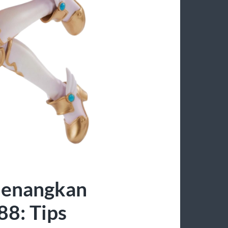
menangkan
88: Tips