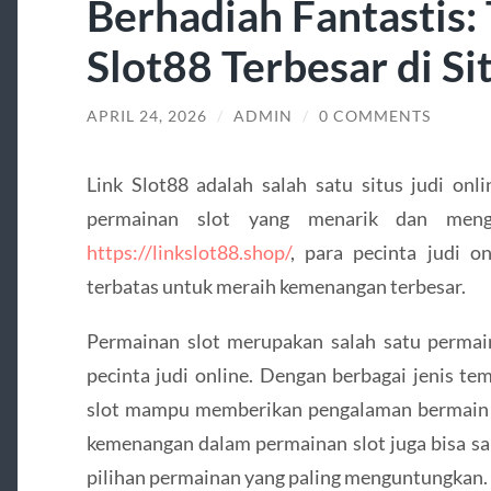
Berhadiah Fantastis
Slot88 Terbesar di Si
APRIL 24, 2026
/
ADMIN
/
0 COMMENTS
Link Slot88 adalah salah satu situs judi onl
permainan slot yang menarik dan meng
https://linkslot88.shop/
, para pecinta judi o
terbatas untuk meraih kemenangan terbesar.
Permainan slot merupakan salah satu permain
pecinta judi online. Dengan berbagai jenis te
slot mampu memberikan pengalaman bermain ya
kemenangan dalam permainan slot juga bisa sa
pilihan permainan yang paling menguntungkan.