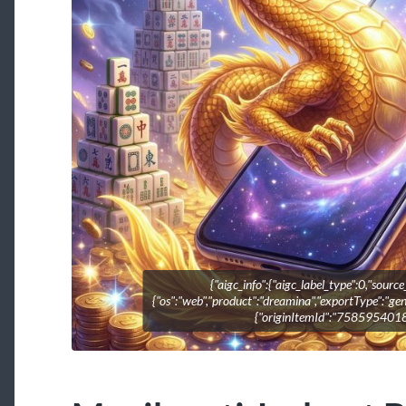
{"aigc_info":{"aigc_label_type":0,"sourc
{"os":"web","product":"dreamina","exportType":"gene
{"originItemId":"75859540