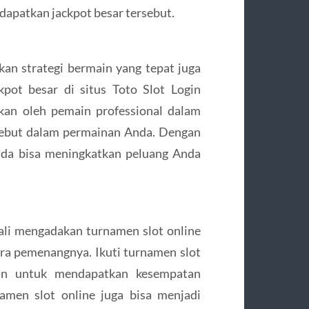
apatkan jackpot besar tersebut.
an strategi bermain yang tepat juga
ot besar di situs Toto Slot Login
nakan oleh pemain professional dalam
rsebut dalam permainan Anda. Dengan
nda bisa meningkatkan peluang Anda
kali mengadakan turnamen slot online
ra pemenangnya. Ikuti turnamen slot
ain untuk mendapatkan kesempatan
amen slot online juga bisa menjadi