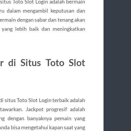
situs Toto Slot Login adalah bermain
uru dalam mengambil keputusan dan
ermain dengan sabar dan tenang akan
ang lebih baik dan meningkatkan
 di Situs Toto Slot
i situs Toto Slot Login terbaik adalah
tawarkan. Jackpot progresif adalah
ring dengan banyaknya pemain yang
Anda bisa mengetahui kapan saat yang