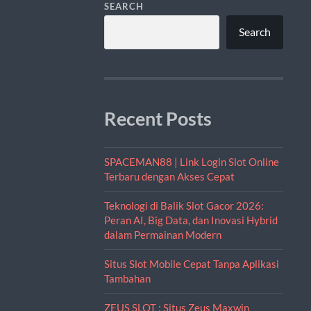
SEARCH
Search
Recent Posts
SPACEMAN88 | Link Login Slot Online
Terbaru dengan Akses Cepat
Teknologi di Balik Slot Gacor 2026:
Peran AI, Big Data, dan Inovasi Hybrid
dalam Permainan Modern
Situs Slot Mobile Cepat Tanpa Aplikasi
Tambahan
ZEUS SLOT : Situs Zeus Maxwin