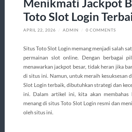
Menikmati Jackpot Be
Toto Slot Login Terba
APRIL 22, 2026
/
ADMIN
/
0 COMMENTS
Situs Toto Slot Login memang menjadi salah sa
permainan slot online. Dengan berbagai p
menawarkan jackpot besar, tidak heran jika 
di situs ini. Namun, untuk meraih kesuksesan d
Slot Login terbaik, dibutuhkan strategi dan 
ini. Dalam artikel ini, kita akan membaha
menang di situs Toto Slot Login resmi dan men
oleh situs ini.