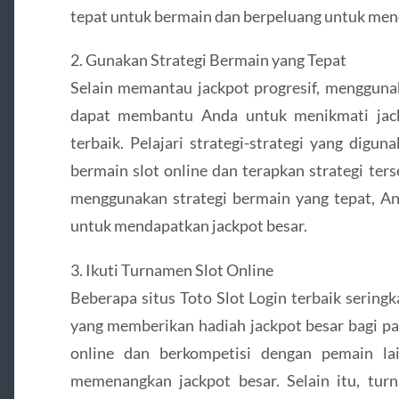
tepat untuk bermain dan berpeluang untuk mend
2. Gunakan Strategi Bermain yang Tepat
Selain memantau jackpot progresif, menggunak
dapat membantu Anda untuk menikmati jackp
terbaik. Pelajari strategi-strategi yang digu
bermain slot online dan terapkan strategi te
menggunakan strategi bermain yang tepat, A
untuk mendapatkan jackpot besar.
3. Ikuti Turnamen Slot Online
Beberapa situs Toto Slot Login terbaik sering
yang memberikan hadiah jackpot besar bagi pa
online dan berkompetisi dengan pemain l
memenangkan jackpot besar. Selain itu, turn