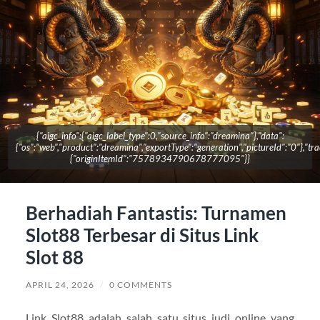
{"aigc_info":{"aigc_label_type":0,"source_info":"dreamina"},"data":
{"os":"web","product":"dreamina","exportType":"generation","pictureId":"0"},"tra
{"originItemId":"7578934790678777095"}}
Berhadiah Fantastis: Turnamen
Slot88 Terbesar di Situs Link
Slot 88
APRIL 24, 2026
/
0 COMMENTS
Link Slot88 adalah salah satu situs judi online yang