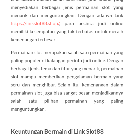
menyediakan berbagai jenis permainan slot yang
menarik dan menguntungkan. Dengan adanya Link
https://linkslot88.shop/
, para pecinta judi online
memiliki kesempatan yang tak terbatas untuk meraih
kemenangan terbesar.
Permainan slot merupakan salah satu permainan yang
paling populer di kalangan pecinta judi online. Dengan
berbagai jenis tema dan fitur yang menarik, permainan
slot mampu memberikan pengalaman bermain yang
seru dan menghibur. Selain itu, kemenangan dalam
permainan slot juga bisa sangat besar, menjadikannya
salah satu pilihan permainan yang paling
menguntungkan.
Keuntungan Bermain di Link Slot88