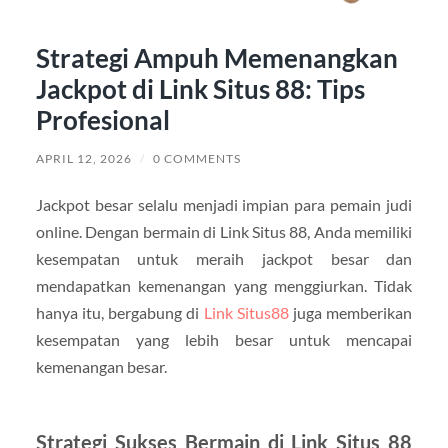
Strategi Ampuh Memenangkan
Jackpot di Link Situs 88: Tips
Profesional
APRIL 12, 2026
/
0 COMMENTS
Jackpot besar selalu menjadi impian para pemain judi
online. Dengan bermain di Link Situs 88, Anda memiliki
kesempatan untuk meraih jackpot besar dan
mendapatkan kemenangan yang menggiurkan. Tidak
hanya itu, bergabung di
Link Situs88
juga memberikan
kesempatan yang lebih besar untuk mencapai
kemenangan besar.
Strategi Sukses Bermain di Link Situs 88