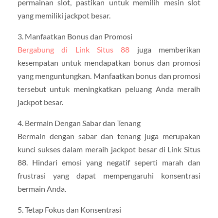
permainan slot, pastikan untuk memilih mesin slot
yang memiliki jackpot besar.
3. Manfaatkan Bonus dan Promosi
Bergabung di Link Situs 88
juga memberikan
kesempatan untuk mendapatkan bonus dan promosi
yang menguntungkan. Manfaatkan bonus dan promosi
tersebut untuk meningkatkan peluang Anda meraih
jackpot besar.
4. Bermain Dengan Sabar dan Tenang
Bermain dengan sabar dan tenang juga merupakan
kunci sukses dalam meraih jackpot besar di Link Situs
88. Hindari emosi yang negatif seperti marah dan
frustrasi yang dapat mempengaruhi konsentrasi
bermain Anda.
5. Tetap Fokus dan Konsentrasi