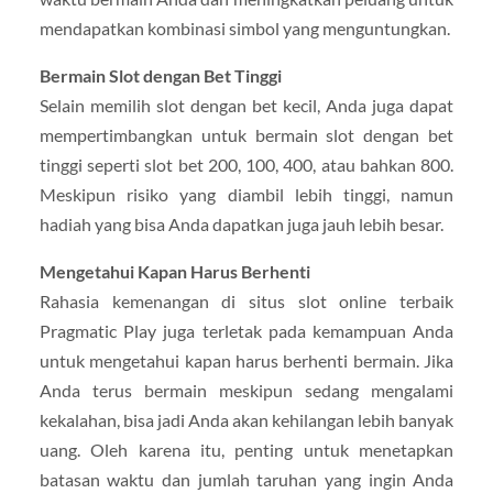
mendapatkan kombinasi simbol yang menguntungkan.
Bermain Slot dengan Bet Tinggi
Selain memilih slot dengan bet kecil, Anda juga dapat
mempertimbangkan untuk bermain slot dengan bet
tinggi seperti slot bet 200, 100, 400, atau bahkan 800.
Meskipun risiko yang diambil lebih tinggi, namun
hadiah yang bisa Anda dapatkan juga jauh lebih besar.
Mengetahui Kapan Harus Berhenti
Rahasia kemenangan di situs slot online terbaik
Pragmatic Play juga terletak pada kemampuan Anda
untuk mengetahui kapan harus berhenti bermain. Jika
Anda terus bermain meskipun sedang mengalami
kekalahan, bisa jadi Anda akan kehilangan lebih banyak
uang. Oleh karena itu, penting untuk menetapkan
batasan waktu dan jumlah taruhan yang ingin Anda