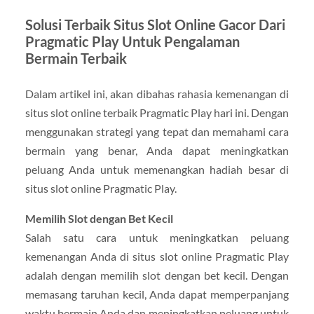
Solusi Terbaik Situs Slot Online Gacor Dari
Pragmatic Play Untuk Pengalaman
Bermain Terbaik
Dalam artikel ini, akan dibahas rahasia kemenangan di
situs slot online terbaik Pragmatic Play hari ini. Dengan
menggunakan strategi yang tepat dan memahami cara
bermain yang benar, Anda dapat meningkatkan
peluang Anda untuk memenangkan hadiah besar di
situs slot online Pragmatic Play.
Memilih Slot dengan Bet Kecil
Salah satu cara untuk meningkatkan peluang
kemenangan Anda di situs slot online Pragmatic Play
adalah dengan memilih slot dengan bet kecil. Dengan
memasang taruhan kecil, Anda dapat memperpanjang
waktu bermain Anda dan meningkatkan peluang untuk