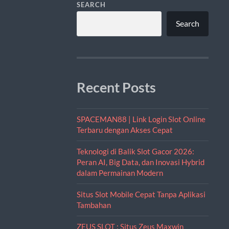
SEARCH
Search
Recent Posts
SPACEMAN88 | Link Login Slot Online
Terbaru dengan Akses Cepat
Teknologi di Balik Slot Gacor 2026:
Peran AI, Big Data, dan Inovasi Hybrid
dalam Permainan Modern
Situs Slot Mobile Cepat Tanpa Aplikasi
Tambahan
ZEUS SLOT : Situs Zeus Maxwin