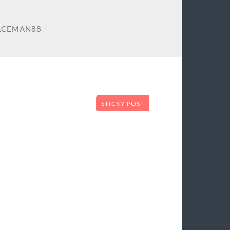
PACEMAN88
STICKY POST