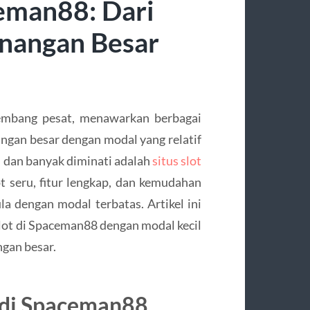
ceman88: Dari
nangan Besar
kembang pesat, menawarkan berbagai
ngan besar dengan modal yang relatif
n dan banyak diminati adalah
situs slot
ot seru, fitur lengkap, dan kemudahan
a dengan modal terbatas. Artikel ini
ot di Spaceman88 dengan modal kecil
gan besar.
 di Spaceman88