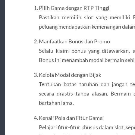
Pilih Game dengan RTP Tinggi
Pastikan memilih slot yang memiliki 
peluang mendapatkan kemenangan dalam 
Manfaatkan Bonus dan Promo
Selalu klaim bonus yang ditawarkan, s
Bonus ini menambah modal bermain sehi
Kelola Modal dengan Bijak
Tentukan batas taruhan dan jangan t
secara drastis tanpa alasan. Bermain 
bertahan lama.
Kenali Pola dan Fitur Game
Pelajari fitur-fitur khusus dalam slot, sep