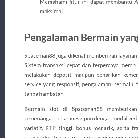
Memahami fitur ini dapat membantu 
maksimal.
Pengalaman Bermain ya
Spaceman88 juga dikenal memberikan layanan
Sistem transaksi cepat dan terpercaya membu
melakukan deposit maupun penarikan keme
service yang responsif, pengalaman bermain
tanpa hambatan.
Bermain slot di Spaceman88 memberikan
kemenangan besar meskipun dengan modal kecil
variatif, RTP tinggi, bonus menarik, serta 
sangat ideal bagi siapa saja yang ingin mencoba 