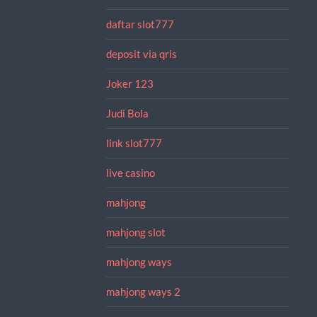
daftar slot777
deposit via qris
Joker 123
Judi Bola
link slot777
live casino
mahjong
mahjong slot
mahjong ways
mahjong ways 2