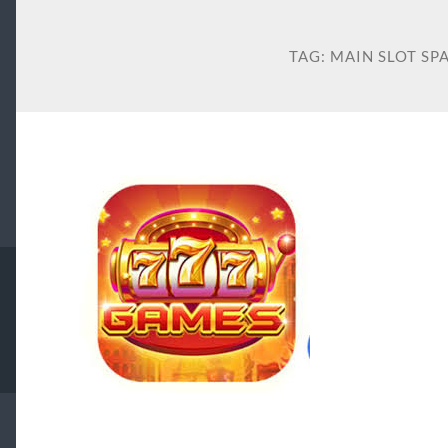
TAG:
MAIN SLOT S