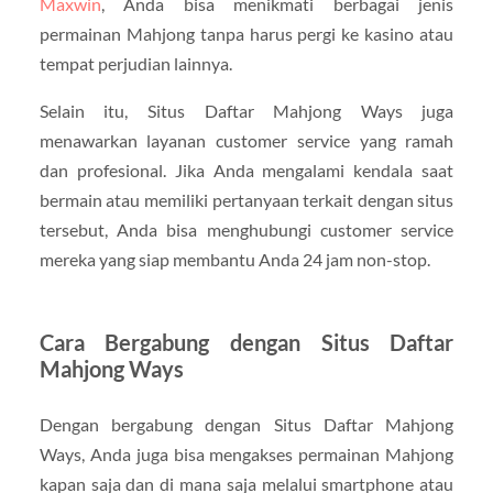
Maxwin
, Anda bisa menikmati berbagai jenis
permainan Mahjong tanpa harus pergi ke kasino atau
tempat perjudian lainnya.
Selain itu, Situs Daftar Mahjong Ways juga
menawarkan layanan customer service yang ramah
dan profesional. Jika Anda mengalami kendala saat
bermain atau memiliki pertanyaan terkait dengan situs
tersebut, Anda bisa menghubungi customer service
mereka yang siap membantu Anda 24 jam non-stop.
Cara Bergabung dengan Situs Daftar
Mahjong Ways
Dengan bergabung dengan Situs Daftar Mahjong
Ways, Anda juga bisa mengakses permainan Mahjong
kapan saja dan di mana saja melalui smartphone atau