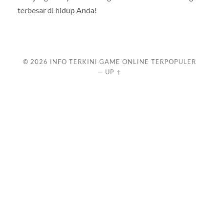
terbesar di hidup Anda!
© 2026
INFO TERKINI GAME ONLINE TERPOPULER
—
UP ↑