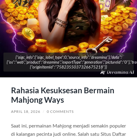
{"aigc_info":{"aigc_label_type":0,"source_info":"dreamina"},"data":
{"os":"web","product":"dreamina","exportType":"generation","pictureId":"0"},"tra
{"originItemId":"7582355037326675218"}}
Rahasia Kesuksesan Bermain
Mahjong Ways
APRIL 18, 2026
/
0 COMMENTS
Saat ini, permainan Mahjong menjadi semakin populer
di kalangan pecinta judi online. Salah satu Situs Daftar