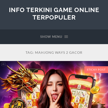
INFO TERKINI GAME ONLINE
TERPOPULER
SHOW MENU
TAG:
MAHJONG WAYS 2 GACOR
STICKY POST