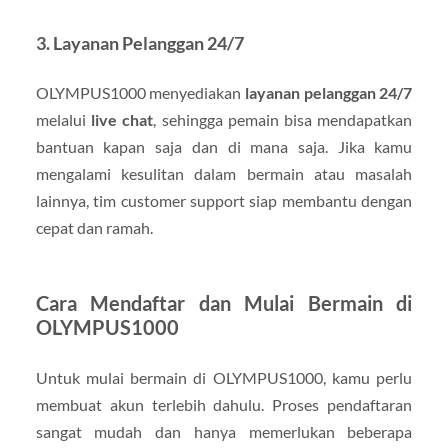
3. Layanan Pelanggan 24/7
OLYMPUS1000 menyediakan
layanan pelanggan 24/7
melalui
live chat
, sehingga pemain bisa mendapatkan
bantuan kapan saja dan di mana saja. Jika kamu
mengalami kesulitan dalam bermain atau masalah
lainnya, tim customer support siap membantu dengan
cepat dan ramah.
Cara Mendaftar dan Mulai Bermain di
OLYMPUS1000
Untuk mulai bermain di OLYMPUS1000, kamu perlu
membuat akun terlebih dahulu. Proses pendaftaran
sangat mudah dan hanya memerlukan beberapa