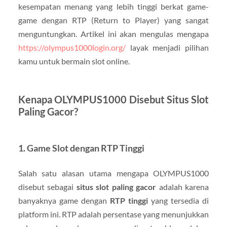
kesempatan menang yang lebih tinggi berkat game-
game dengan RTP (Return to Player) yang sangat
menguntungkan. Artikel ini akan mengulas mengapa
https://olympus1000login.org/
layak menjadi pilihan
kamu untuk bermain slot online.
Kenapa OLYMPUS1000 Disebut Situs Slot
Paling Gacor?
1. Game Slot dengan RTP Tinggi
Salah satu alasan utama mengapa OLYMPUS1000
disebut sebagai
situs slot paling gacor
adalah karena
banyaknya game dengan
RTP tinggi
yang tersedia di
platform ini. RTP adalah persentase yang menunjukkan