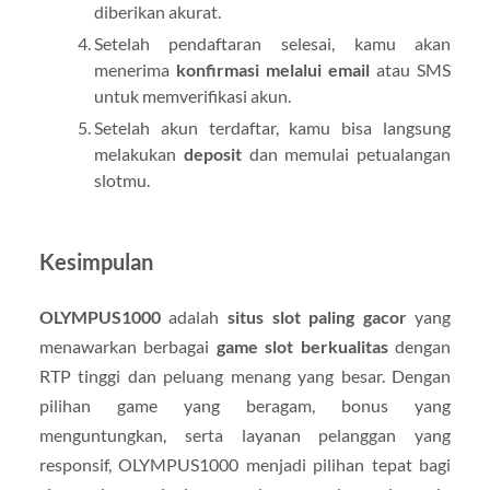
diberikan akurat.
Setelah pendaftaran selesai, kamu akan
menerima
konfirmasi melalui email
atau SMS
untuk memverifikasi akun.
Setelah akun terdaftar, kamu bisa langsung
melakukan
deposit
dan memulai petualangan
slotmu.
Kesimpulan
OLYMPUS1000
adalah
situs slot paling gacor
yang
menawarkan berbagai
game slot berkualitas
dengan
RTP tinggi dan peluang menang yang besar. Dengan
pilihan game yang beragam, bonus yang
menguntungkan, serta layanan pelanggan yang
responsif, OLYMPUS1000 menjadi pilihan tepat bagi