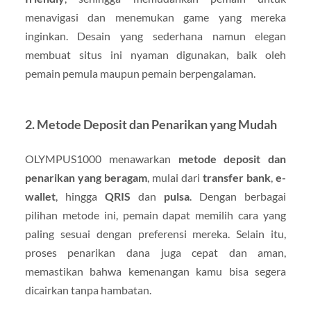
menavigasi dan menemukan game yang mereka
inginkan. Desain yang sederhana namun elegan
membuat situs ini nyaman digunakan, baik oleh
pemain pemula maupun pemain berpengalaman.
2. Metode Deposit dan Penarikan yang Mudah
OLYMPUS1000 menawarkan
metode deposit dan
penarikan yang beragam
, mulai dari
transfer bank
,
e-
wallet
, hingga
QRIS
dan
pulsa
. Dengan berbagai
pilihan metode ini, pemain dapat memilih cara yang
paling sesuai dengan preferensi mereka. Selain itu,
proses penarikan dana juga cepat dan aman,
memastikan bahwa kemenangan kamu bisa segera
dicairkan tanpa hambatan.