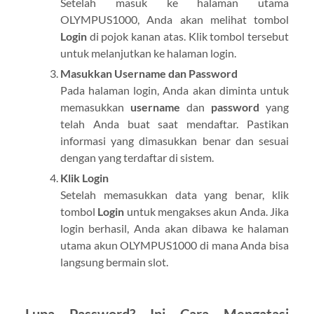
Setelah masuk ke halaman utama
OLYMPUS1000, Anda akan melihat tombol
Login
di pojok kanan atas. Klik tombol tersebut
untuk melanjutkan ke halaman login.
Masukkan Username dan Password
Pada halaman login, Anda akan diminta untuk
memasukkan
username
dan
password
yang
telah Anda buat saat mendaftar. Pastikan
informasi yang dimasukkan benar dan sesuai
dengan yang terdaftar di sistem.
Klik Login
Setelah memasukkan data yang benar, klik
tombol
Login
untuk mengakses akun Anda. Jika
login berhasil, Anda akan dibawa ke halaman
utama akun OLYMPUS1000 di mana Anda bisa
langsung bermain slot.
Lupa Password? Ini Cara Mengatasi