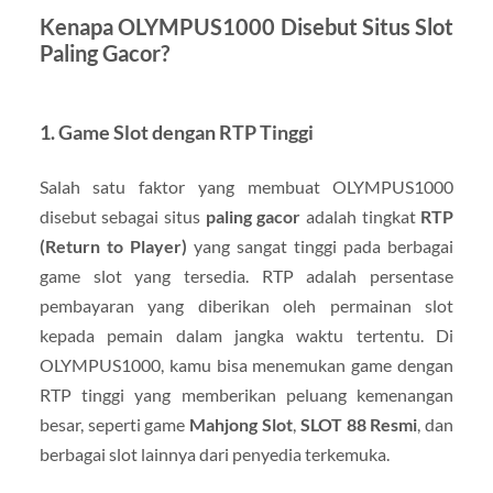
Kenapa OLYMPUS1000 Disebut Situs Slot
Paling Gacor?
1. Game Slot dengan RTP Tinggi
Salah satu faktor yang membuat OLYMPUS1000
disebut sebagai situs
paling gacor
adalah tingkat
RTP
(Return to Player)
yang sangat tinggi pada berbagai
game slot yang tersedia. RTP adalah persentase
pembayaran yang diberikan oleh permainan slot
kepada pemain dalam jangka waktu tertentu. Di
OLYMPUS1000, kamu bisa menemukan game dengan
RTP tinggi yang memberikan peluang kemenangan
besar, seperti game
Mahjong Slot
,
SLOT 88 Resmi
, dan
berbagai slot lainnya dari penyedia terkemuka.