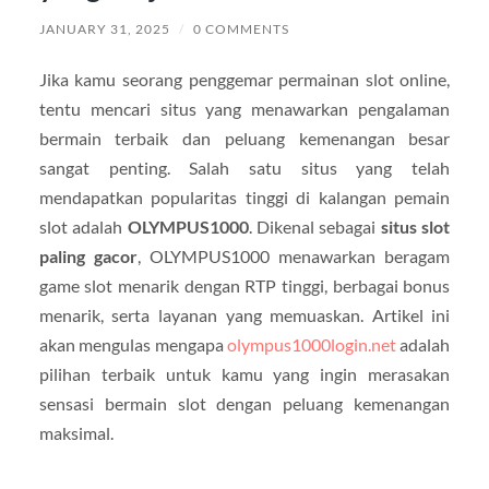
JANUARY 31, 2025
/
0 COMMENTS
Jika kamu seorang penggemar permainan slot online,
tentu mencari situs yang menawarkan pengalaman
bermain terbaik dan peluang kemenangan besar
sangat penting. Salah satu situs yang telah
mendapatkan popularitas tinggi di kalangan pemain
slot adalah
OLYMPUS1000
. Dikenal sebagai
situs slot
paling gacor
, OLYMPUS1000 menawarkan beragam
game slot menarik dengan RTP tinggi, berbagai bonus
menarik, serta layanan yang memuaskan. Artikel ini
akan mengulas mengapa
olympus1000login.net
adalah
pilihan terbaik untuk kamu yang ingin merasakan
sensasi bermain slot dengan peluang kemenangan
maksimal.