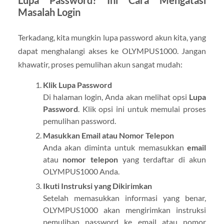
Masalah Login
Terkadang, kita mungkin lupa password akun kita, yang
dapat menghalangi akses ke OLYMPUS1000. Jangan
khawatir, proses pemulihan akun sangat mudah:
Klik Lupa Password
Di halaman login, Anda akan melihat opsi
Lupa
Password
. Klik opsi ini untuk memulai proses
pemulihan password.
Masukkan Email atau Nomor Telepon
Anda akan diminta untuk memasukkan
email
atau
nomor telepon
yang terdaftar di akun
OLYMPUS1000 Anda.
Ikuti Instruksi yang Dikirimkan
Setelah memasukkan informasi yang benar,
OLYMPUS1000 akan mengirimkan instruksi
pemulihan password ke email atau nomor