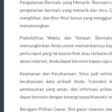
Pengalaman Bermain yang Menarik: Bermain s
pengalaman bermain yang menarik dan seru. G
menghibur, dan fitur-fitur bonus yang menggi
menyenangkan.
Fleksibilitas Waktu dan Tempat: Bermai
memungkinkan Anda untuk memainkannya kapan
perlu repot pergi ke kasino fisik atau terbatas
akses internet, Anda dapat bermain kapan saja 
Keamanan dan Kerahasiaan: Situs judi onli
kerahasiaan data pribadi Anda. Transaksi 
pembayaran yang aman, dan informasi pribad
dapat bermain dengan tenang tanpa khawatir te
Beragam Pilihan Game: Slot gacor maxwin men