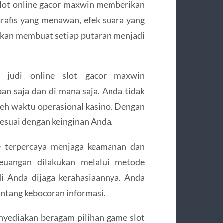
lot online gacor maxwin memberikan
rafis yang menawan, efek suara yang
urkan membuat setiap putaran menjadi
n judi online slot gacor maxwin
 saja dan di mana saja. Anda tidak
 oleh waktu operasional kasino. Dengan
sesuai dengan keinginan Anda.
ne terpercaya menjaga keamanan dan
keuangan dilakukan melalui metode
i Anda dijaga kerahasiaannya. Anda
ntang kebocoran informasi.
yediakan beragam pilihan game slot