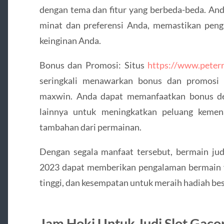
dengan tema dan fitur yang berbeda-beda. An
minat dan preferensi Anda, memastikan pen
keinginan Anda.
Bonus dan Promosi: Situs
https://www.peter
seringkali menawarkan bonus dan promosi 
maxwin. Anda dapat memanfaatkan bonus dep
lainnya untuk meningkatkan peluang keme
tambahan dari permainan.
Dengan segala manfaat tersebut, bermain jud
2023 dapat memberikan pengalaman bermain 
tinggi, dan kesempatan untuk meraih hadiah bes
Jam Hoki Untuk Judi Slot Gaco