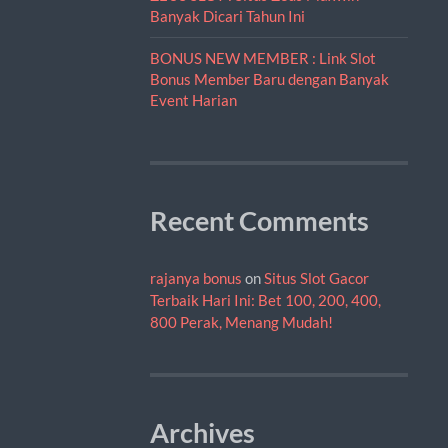
Banyak Dicari Tahun Ini
BONUS NEW MEMBER : Link Slot
Bonus Member Baru dengan Banyak
Event Harian
Recent Comments
rajanya bonus
on
Situs Slot Gacor
Terbaik Hari Ini: Bet 100, 200, 400,
800 Perak, Menang Mudah!
Archives