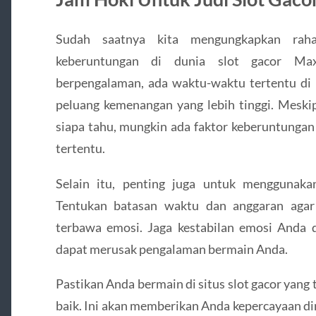
Sudah saatnya kita mengungkapkan rah
keberuntungan di dunia slot gacor Ma
berpengalaman, ada waktu-waktu tertentu di 
peluang kemenangan yang lebih tinggi. Meskip
siapa tahu, mungkin ada faktor keberuntunga
tertentu.
Selain itu, penting juga untuk menggunaka
Tentukan batasan waktu dan anggaran agar 
terbawa emosi. Jaga kestabilan emosi Anda d
dapat merusak pengalaman bermain Anda.
Pastikan Anda bermain di situs slot gacor yang
baik. Ini akan memberikan Anda kepercayaan d