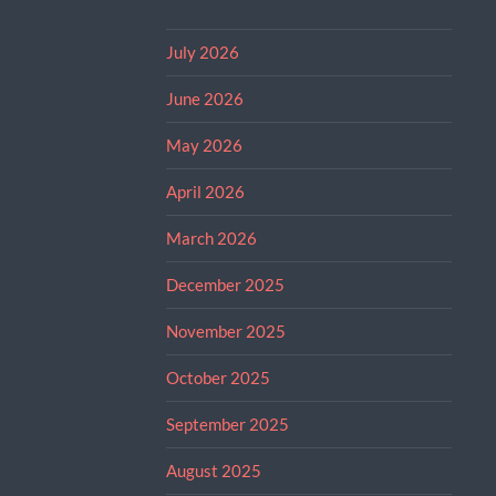
July 2026
June 2026
May 2026
April 2026
March 2026
December 2025
November 2025
October 2025
September 2025
August 2025