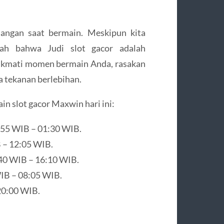
nangan saat bermain. Meskipun kita
ah bahwa Judi slot gacor adalah
ikmati momen bermain Anda, rasakan
a tekanan berlebihan.
in slot gacor Maxwin hari ini:
:55 WIB – 01:30 WIB.
 – 12:05 WIB.
40 WIB – 16:10 WIB.
IB – 08:05 WIB.
20:00 WIB.