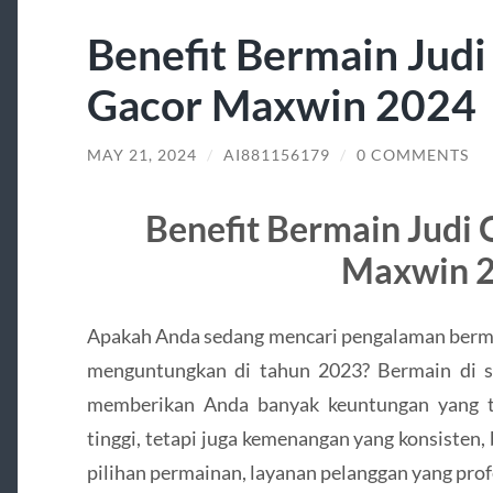
Benefit Bermain Judi
Gacor Maxwin 2024
MAY 21, 2024
/
AI881156179
/
0 COMMENTS
Benefit Bermain Judi 
Maxwin 
Apakah Anda sedang mencari pengalaman bermai
menguntungkan di tahun 2023? Bermain di sit
memberikan Anda banyak keuntungan yang t
tinggi, tetapi juga kemenangan yang konsisten
pilihan permainan, layanan pelanggan yang pro