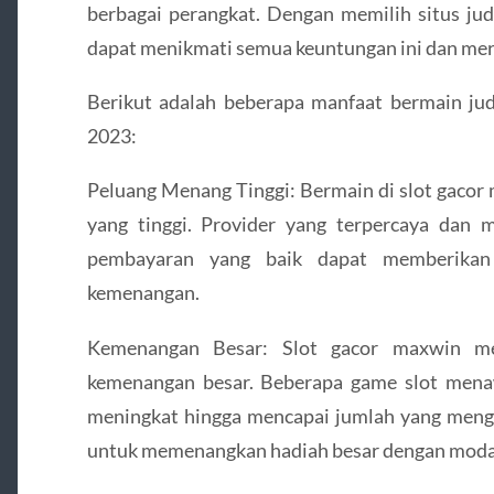
berbagai perangkat. Dengan memilih situs jud
dapat menikmati semua keuntungan ini dan mer
Berikut adalah beberapa manfaat bermain jud
2023:
Peluang Menang Tinggi: Bermain di slot gaco
yang tinggi. Provider yang terpercaya dan 
pembayaran yang baik dapat memberikan
kemenangan.
Kemenangan Besar: Slot gacor maxwin me
kemenangan besar. Beberapa game slot menaw
meningkat hingga mencapai jumlah yang meng
untuk memenangkan hadiah besar dengan modal y