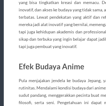
yang bisa tingkatkan kreasi dan memacu. De
inovatif, dan akses ke budaya yang tidak sama,
terbatas. Lewat pendekatan yang aktif dan ref
mereka jadi alat inovatif yang bernilai, memeng
tapi juga kehidupan akademis dan professiona
sikap dan terbuka yang ingin belajar dapat ja
tapi juga pembuat yang inovatif.
Efek Budaya Anime
Pula menjajakan jendela ke budaya Jepang, y
rutinitas. Mendalami kondisi budaya dari anim
sudut pandang, menggerakkan pecinta buat meng
filosofi, serta seni. Pengetahuan ini dapat