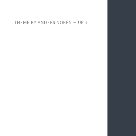
THEME BY
ANDERS NORÉN
—
UP ↑