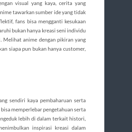
ngan visual yang kaya, cerita yang
 anime tawarkan sumber ide yang tidak
lektif, fans bisa mengganti kesukaan
aruhi bukan hanya kreasi seni individu
l. Melihat anime dengan pikiran yang
dikan siapa pun bukan hanya customer,
ang sendiri kaya pembaharuan serta
e bisa memperlebar pengetahuan serta
eduk lebih di dalam terkait histori,
 menimbulkan inspirasi kreasi dalam