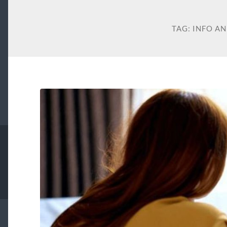
TAG:
INFO A