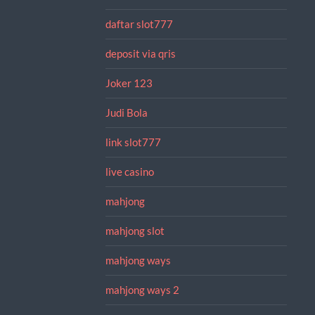
daftar slot777
deposit via qris
Joker 123
Judi Bola
link slot777
live casino
mahjong
mahjong slot
mahjong ways
mahjong ways 2