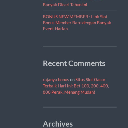
Banyak Dicari Tahun Ini
BONUS NEW MEMBER : Link Slot
Bonus Member Baru dengan Banyak
Event Harian
Recent Comments
rajanya bonus
on
Situs Slot Gacor
Terbaik Hari Ini: Bet 100, 200, 400,
800 Perak, Menang Mudah!
Archives