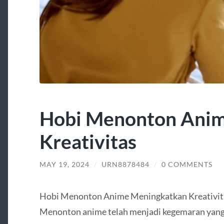
Hobi Menonton Ani
Kreativitas
MAY 19, 2024
/
URN8878484
/
0 COMMENTS
Hobi Menonton Anime Meningkatkan Kreativit
Menonton anime telah menjadi kegemaran yang p