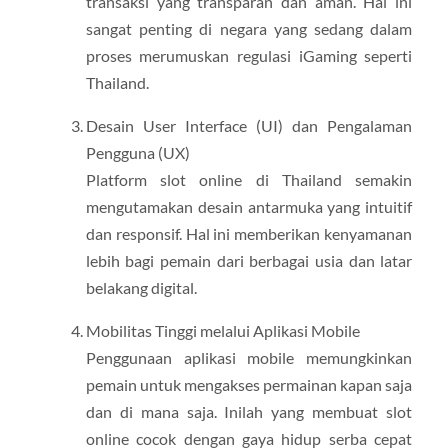
transaksi yang transparan dan aman. Hal ini
sangat penting di negara yang sedang dalam
proses merumuskan regulasi iGaming seperti
Thailand.
Desain User Interface (UI) dan Pengalaman
Pengguna (UX)
Platform slot online di Thailand semakin
mengutamakan desain antarmuka yang intuitif
dan responsif. Hal ini memberikan kenyamanan
lebih bagi pemain dari berbagai usia dan latar
belakang digital.
Mobilitas Tinggi melalui Aplikasi Mobile
Penggunaan aplikasi mobile memungkinkan
pemain untuk mengakses permainan kapan saja
dan di mana saja. Inilah yang membuat slot
online cocok dengan gaya hidup serba cepat