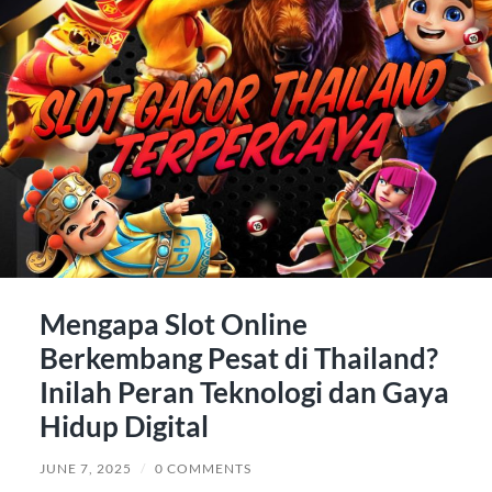
Mengapa Slot Online
Berkembang Pesat di Thailand?
Inilah Peran Teknologi dan Gaya
Hidup Digital
JUNE 7, 2025
/
0 COMMENTS