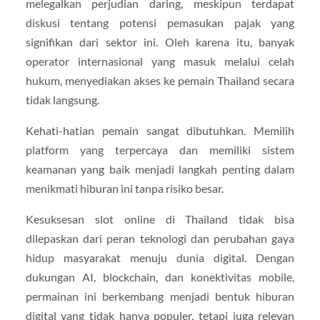
melegalkan perjudian daring, meskipun terdapat
diskusi tentang potensi pemasukan pajak yang
signifikan dari sektor ini. Oleh karena itu, banyak
operator internasional yang masuk melalui celah
hukum, menyediakan akses ke pemain Thailand secara
tidak langsung.
Kehati-hatian pemain sangat dibutuhkan. Memilih
platform yang terpercaya dan memiliki sistem
keamanan yang baik menjadi langkah penting dalam
menikmati hiburan ini tanpa risiko besar.
Kesuksesan slot online di Thailand tidak bisa
dilepaskan dari peran teknologi dan perubahan gaya
hidup masyarakat menuju dunia digital. Dengan
dukungan AI, blockchain, dan konektivitas mobile,
permainan ini berkembang menjadi bentuk hiburan
digital yang tidak hanya populer, tetapi juga relevan