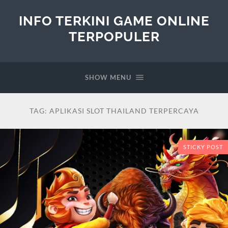
INFO TERKINI GAME ONLINE
TERPOPULER
SHOW MENU
TAG:
APLIKASI SLOT THAILAND TERPERCAYA
STICKY POST