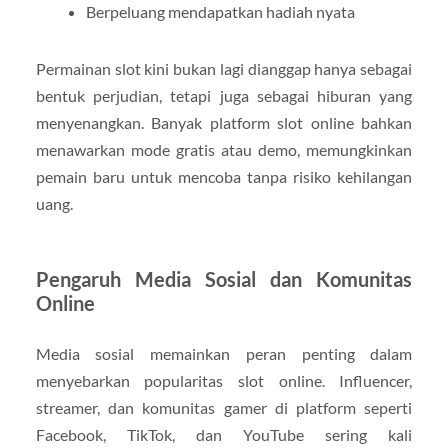
Berpeluang mendapatkan hadiah nyata
Permainan slot kini bukan lagi dianggap hanya sebagai
bentuk perjudian, tetapi juga sebagai hiburan yang
menyenangkan. Banyak platform slot online bahkan
menawarkan mode gratis atau demo, memungkinkan
pemain baru untuk mencoba tanpa risiko kehilangan
uang.
Pengaruh Media Sosial dan Komunitas
Online
Media sosial memainkan peran penting dalam
menyebarkan popularitas slot online. Influencer,
streamer, dan komunitas gamer di platform seperti
Facebook, TikTok, dan YouTube sering kali