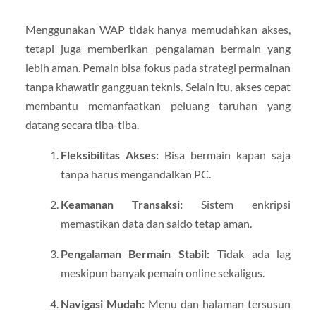
Menggunakan WAP tidak hanya memudahkan akses,
tetapi juga memberikan pengalaman bermain yang
lebih aman. Pemain bisa fokus pada strategi permainan
tanpa khawatir gangguan teknis. Selain itu, akses cepat
membantu memanfaatkan peluang taruhan yang
datang secara tiba-tiba.
Fleksibilitas Akses:
Bisa bermain kapan saja
tanpa harus mengandalkan PC.
Keamanan Transaksi:
Sistem enkripsi
memastikan data dan saldo tetap aman.
Pengalaman Bermain Stabil:
Tidak ada lag
meskipun banyak pemain online sekaligus.
Navigasi Mudah:
Menu dan halaman tersusun