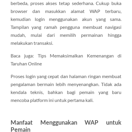
berbeda, proses akses tetap sederhana. Cukup buka
browser dan masukkan alamat WAP terbaru,
kemudian login menggunakan akun yang sama.
Tampilan yang ramah pengguna membuat navigasi
mudah, mulai dari memilih permainan hingga
melakukan transaksi.
Baca juga: Tips Memaksimalkan Kemenangan di
Taruhan Online
Proses login yang cepat dan halaman ringan membuat
pengalaman bermain lebih menyenangkan. Tidak ada
kendala teknis, bahkan bagi pemain yang baru
mencoba platform ini untuk pertama kali.
Manfaat Menggunakan WAP untuk
Pemain