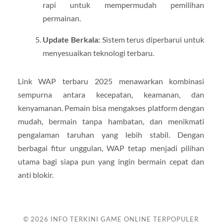
rapi untuk mempermudah pemilihan
permainan.
Update Berkala:
Sistem terus diperbarui untuk
menyesuaikan teknologi terbaru.
Link WAP terbaru 2025 menawarkan kombinasi
sempurna antara kecepatan, keamanan, dan
kenyamanan. Pemain bisa mengakses platform dengan
mudah, bermain tanpa hambatan, dan menikmati
pengalaman taruhan yang lebih stabil. Dengan
berbagai fitur unggulan, WAP tetap menjadi pilihan
utama bagi siapa pun yang ingin bermain cepat dan
anti blokir.
© 2026
INFO TERKINI GAME ONLINE TERPOPULER